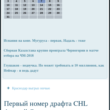
3
4
5
6
7
8
9
10
11
12
13
14
15
16
17
18
19
20
21
22
23
24
25
26
27
28
29
30
31
Испания на коне. Мугуруса - первая, Надаль - тоже
Сборная Казахстана крупно проиграла Черногории в матче
отбора на ЧМ-2018
Глушаков - недоучка. Но может требовать и 10 миллионов, как
Неймар - и ведь дадут
Краснодар выгрыз ничью
Первый номер драфта CHL