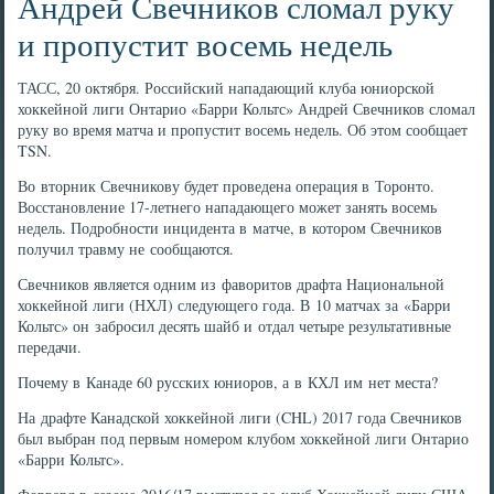
Андрей Свечников сломал руку
и пропустит восемь недель
ТАСС, 20 октября. Российский нападающий клуба юниорской
хоккейной лиги Онтарио «Барри Кольтс» Андрей Свечников сломал
руку во время матча и пропустит восемь недель. Об этом сообщает
TSN.
Во вторник Свечникову будет проведена операция в Торонто.
Восстановление 17-летнего нападающего может занять восемь
недель. Подробности инцидента в матче, в котором Свечников
получил травму не сообщаются.
Свечников является одним из фаворитов драфта Национальной
хоккейной лиги (НХЛ) следующего года. В 10 матчах за «Барри
Кольтс» он забросил десять шайб и отдал четыре результативные
передачи.
Почему в Канаде 60 русских юниоров, а в КХЛ им нет места?
На драфте Канадской хоккейной лиги (CHL) 2017 года Свечников
был выбран под первым номером клубом хоккейной лиги Онтарио
«Барри Кольтс».