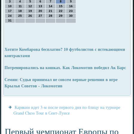
3
4
5
6
7
8
9
10
11
12
13
14
15
16
17
18
19
20
21
22
23
24
25
26
27
28
29
30
31
Хотите Комбарова бесплатно? 10 футболистов с истекающими
контрактами
Потренировались на кошках. Как Локомотив победил Ак Барс
Семин: Судья принимал не совсем верные решения в игре
Крылья Советов - Локомотив
Карякин идет 3-м после первого дня по блицу на турнире
Grand Chess Tour в Сент-Луисе
Первый чемпионат Европы по