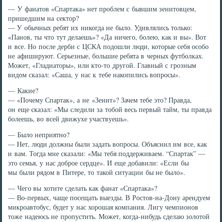
— У фанатов «Спартака» нет проблем с бывшим зенитовцем,
пришедшим на сектор?
— У обычных ребят их никогда не было. Удивлялись только:
«Панов, ты что тут делаешь»? «Да ничего, болею, как и вы». Вот
и все. Но после дерби с ЦСКА подошли люди, которые себя особо
не афишируют. Серьезные, большие ребята в черных футболках.
Может, «Гладиаторы», или кто-то другой. Главный с грозным
видом сказал: «Саша, у нас к тебе накопились вопросы».
— Какие?
— «Почему Спартак», а не «Зенит»? Зачем тебе это? Правда,
он еще сказал: «Мы следили за тобой весь первый тайм, ты правда
болеешь, во всей движухе участвуешь».
— Было неприятно?
— Нет, люди должны были задать вопросы. Объяснил им все, как
и вам. Тогда мне сказали: «Мы тебя поддерживаем. “Спартак” —
это семья, у нас доброе сердце». И еще добавили: «Если бы
мы были рядом в Питере, то такой ситуации бы не было».
— Чего вы хотите сделать как фанат «Спартака»?
— Во-первых, чаще посещать выезды. В Ростов-на-Дону арендуем
микроавтобус, будет у нас хорошая компания. Лигу чемпионов
тоже надеюсь не пропустить. Может, когда-нибудь сделаю золотой