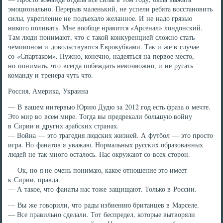
эмоционально. Перерыв маленький, не успели ребята восстановить
силы, укрепление не подъехало желанное. И не надо грязью
никого поливать. Мне вообще нравится «Арсенал» лондонский.
Там люди понимают, что с такой конкуренцией сложно стать
чемпионом и довольствуются Еврокубками. Так и же в случае
со «Спартаком». Нужно, конечно, надеяться на первое место,
но понимать, что всегда побеждать невозможно, и не ругать
команду и тренера чуть что.
Россия, Америка, Украина
— В вашем интервью Юрию Дудю за 2012 год есть фраза о мечте.
Это мир во всем мире. Тогда вы предрекали большую войну
в Сирии и других арабских странах.
— Война — это трагедия людских жизней. А футбол — это просто
игра. Но фанатов я уважаю. Нормальных русских образованных
людей не так много осталось. Нас окружают со всех сторон.
— Ок, но я не очень понимаю, какое отношение это имеет
к Сирии, правда.
— А такое, что фанаты нас тоже защищают. Только в России.
— Вы же говорили, что рады избиению британцев в Марселе.
— Все правильно сделали. Тот беспредел, которые вытворяли