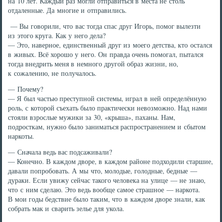
на 10 лет. Каждый раз могли отправиться в места не столь
отдаленные. Да многие и отправились.
— Вы говорили, что вас тогда спас друг Игорь, помог вылезти
из этого круга. Как у него дела?
— Это, наверное, единственный друг из моего детства, кто остался
в живых. Всё хорошо у него. Он правда очень помогал, пытался
тогда внедрить меня в немного другой образ жизни, но,
к сожалению, не получалось.
— Почему?
— Я был частью преступной системы, играл в ней определённую
роль, с которой съехать было практически невозможно. Над нами
стояли взрослые мужики за 30, «крыша», паханы. Нам,
подросткам, нужно было заниматься распространением и сбытом
наркоты.
— Сначала ведь вас подсаживали?
— Конечно. В каждом дворе, в каждом районе подходили старшие,
давали попробовать. А мы что, молодые, голодные, бедные —
дураки. Если увижу сейчас такого человека на улице — не знаю,
что с ним сделаю. Это ведь вообще самое страшное — наркота.
В мои годы бедствие было таким, что в каждом дворе знали, как
собрать мак и сварить зелье для укола.