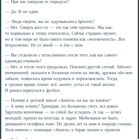
— При вас умирали от передоза?
— Да. И не один.
— Видя смерти, вы не задумывались бросить?
— Нет. Смерть кого-то — это так себе причина. Мы как-
то нормально к этому относились. Сейчас страшно звучит,
но в том мире не было такого понятия как «человечность». Все
безразлично. Не со мной — и бог с ним.
— Вы соскочили с иглы именно после того, как вас самого
однажды откачали?
— Нет, и после этого продолжал. Повлиял другой случай. Заболел
пневмонией, оказался в больнице почти на месяц, дружки обо мне
забыли, появилось время подумать и переосмыслить. Тогда,
в трезвое время, понял: всё, хватит, устал от такой жизни.
И решил вернуться в футбол.
— Почему в детской школе «Зенита» на вас не влияли?
— А кому влиять? Тренерам, по большому счету, все равно.
Зарплаты копеечные — за собой бы уследить. А так — исчез
молодой, пропал на полгода, и ладно. Мобильных не было,
домашнего телефона тоже. По десять лет за ним в очереди стоишь.
Хотя именно с помощью «Зенита» в барак линию и провели.