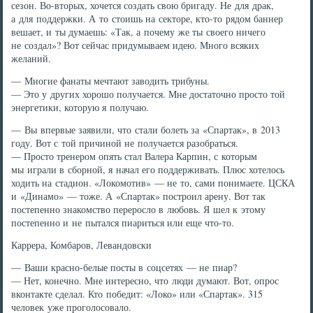
сезон. Во-вторых, хочется создать свою бригаду. Не для драк,
а для поддержки. А то стоишь на секторе, кто-то рядом баннер
вешает, и ты думаешь: «Так, а почему же ты своего ничего
не создал»? Вот сейчас придумываем идею. Много всяких
желаний.
— Многие фанаты мечтают заводить трибуны.
— Это у других хорошо получается. Мне достаточно просто той
энергетики, которую я получаю.
— Вы впервые заявили, что стали болеть за «Спартак», в 2013
году. Вот с той причиной не получается разобраться.
— Просто тренером опять стал Валера Карпин, с которым
мы играли в сборной, я начал его поддерживать. Плюс хотелось
ходить на стадион. «Локомотив» — не то, сами понимаете. ЦСКА
и «Динамо» — тоже. А «Спартак» построил арену. Вот так
постепенно знакомство переросло в любовь. Я шел к этому
постепенно и не пытался пиариться или еще что-то.
Каррера, Комбаров, Левандовски
— Ваши красно-белые посты в соцсетях — не пиар?
— Нет, конечно. Мне интересно, что люди думают. Вот, опрос
вконтакте сделал. Кто победит: «Локо» или «Спартак». 315
человек уже проголосовало.