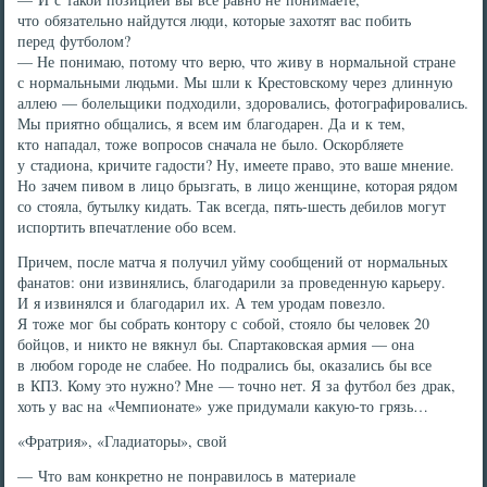
что обязательно найдутся люди, которые захотят вас побить
перед футболом?
— Не понимаю, потому что верю, что живу в нормальной стране
с нормальными людьми. Мы шли к Крестовскому через длинную
аллею — болельщики подходили, здоровались, фотографировались.
Мы приятно общались, я всем им благодарен. Да и к тем,
кто нападал, тоже вопросов сначала не было. Оскорбляете
у стадиона, кричите гадости? Ну, имеете право, это ваше мнение.
Но зачем пивом в лицо брызгать, в лицо женщине, которая рядом
со стояла, бутылку кидать. Так всегда, пять-шесть дебилов могут
испортить впечатление обо всем.
Причем, после матча я получил уйму сообщений от нормальных
фанатов: они извинялись, благодарили за проведенную карьеру.
И я извинялся и благодарил их. А тем уродам повезло.
Я тоже мог бы собрать контору с собой, стояло бы человек 20
бойцов, и никто не вякнул бы. Спартаковская армия — она
в любом городе не слабее. Но подрались бы, оказались бы все
в КПЗ. Кому это нужно? Мне — точно нет. Я за футбол без драк,
хоть у вас на «Чемпионате» уже придумали какую-то грязь…
«Фратрия», «Гладиаторы», свой
— Что вам конкретно не понравилось в материале