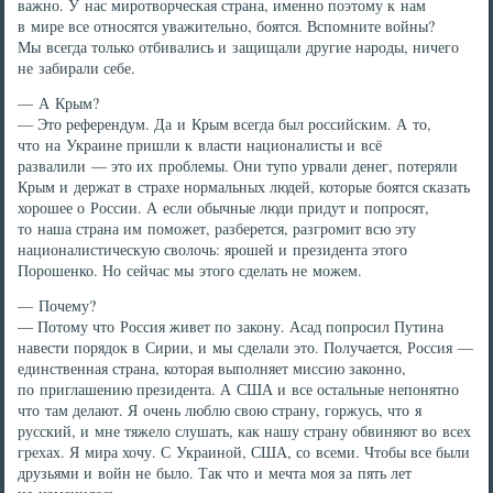
важно. У нас миротворческая страна, именно поэтому к нам
в мире все относятся уважительно, боятся. Вспомните войны?
Мы всегда только отбивались и защищали другие народы, ничего
не забирали себе.
— А Крым?
— Это референдум. Да и Крым всегда был российским. А то,
что на Украине пришли к власти националисты и всё
развалили — это их проблемы. Они тупо урвали денег, потеряли
Крым и держат в страхе нормальных людей, которые боятся сказать
хорошее о России. А если обычные люди придут и попросят,
то наша страна им поможет, разберется, разгромит всю эту
националистическую сволочь: ярошей и президента этого
Порошенко. Но сейчас мы этого сделать не можем.
— Почему?
— Потому что Россия живет по закону. Асад попросил Путина
навести порядок в Сирии, и мы сделали это. Получается, Россия —
единственная страна, которая выполняет миссию законно,
по приглашению президента. А США и все остальные непонятно
что там делают. Я очень люблю свою страну, горжусь, что я
русский, и мне тяжело слушать, как нашу страну обвиняют во всех
грехах. Я мира хочу. С Украиной, США, со всеми. Чтобы все были
друзьями и войн не было. Так что и мечта моя за пять лет