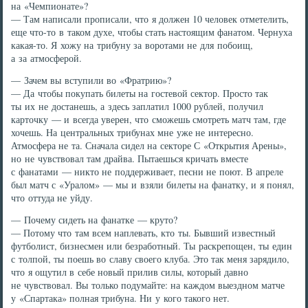
на «Чемпионате»?
— Там написали прописали, что я должен 10 человек отметелить,
еще что-то в таком духе, чтобы стать настоящим фанатом. Чернуха
какая-то. Я хожу на трибуну за воротами не для побоищ,
а за атмосферой.
— Зачем вы вступили во «Фратрию»?
— Да чтобы покупать билеты на гостевой сектор. Просто так
ты их не достанешь, а здесь заплатил 1000 рублей, получил
карточку — и всегда уверен, что сможешь смотреть матч там, где
хочешь. На центральных трибунах мне уже не интересно.
Атмосфера не та. Сначала сидел на секторе С «Открытия Арены»,
но не чувствовал там драйва. Пытаешься кричать вместе
с фанатами — никто не поддерживает, песни не поют. В апреле
был матч с «Уралом» — мы и взяли билеты на фанатку, и я понял,
что оттуда не уйду.
— Почему сидеть на фанатке — круто?
— Потому что там всем наплевать, кто ты. Бывший известный
футболист, бизнесмен или безработный. Ты раскрепощен, ты един
с толпой, ты поешь во славу своего клуба. Это так меня зарядило,
что я ощутил в себе новый прилив силы, который давно
не чувствовал. Вы только подумайте: на каждом выездном матче
у «Спартака» полная трибуна. Ни у кого такого нет.