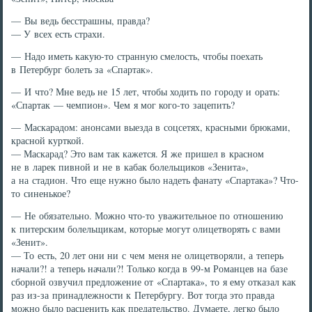
— Вы ведь бесстрашны, правда?
— У всех есть страхи.
— Надо иметь какую-то странную смелость, чтобы поехать
в Петербург болеть за «Спартак».
— И что? Мне ведь не 15 лет, чтобы ходить по городу и орать:
«Спартак — чемпион». Чем я мог кого-то зацепить?
— Маскарадом: анонсами выезда в соцсетях, красными брюками,
красной курткой.
— Маскарад? Это вам так кажется. Я же пришел в красном
не в ларек пивной и не в кабак болельщиков «Зенита»,
а на стадион. Что еще нужно было надеть фанату «Спартака»? Что-
то синенькое?
— Не обязательно. Можно что-то уважительное по отношению
к питерским болельщикам, которые могут олицетворять с вами
«Зенит».
— То есть, 20 лет они ни с чем меня не олицетворяли, а теперь
начали?! а теперь начали?! Только когда в 99-м Романцев на базе
сборной озвучил предложение от «Спартака», то я ему отказал как
раз из-за принадлежности к Петербургу. Вот тогда это правда
можно было расценить как предательство. Думаете, легко было