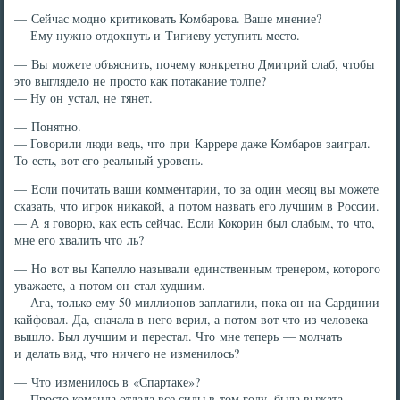
— Сейчас модно критиковать Комбарова. Ваше мнение?
— Ему нужно отдохнуть и Тигиеву уступить место.
— Вы можете объяснить, почему конкретно Дмитрий слаб, чтобы
это выглядело не просто как потакание толпе?
— Ну он устал, не тянет.
— Понятно.
— Говорили люди ведь, что при Каррере даже Комбаров заиграл.
То есть, вот его реальный уровень.
— Если почитать ваши комментарии, то за один месяц вы можете
сказать, что игрок никакой, а потом назвать его лучшим в России.
— А я говорю, как есть сейчас. Если Кокорин был слабым, то что,
мне его хвалить что ль?
— Но вот вы Капелло называли единственным тренером, которого
уважаете, а потом он стал худшим.
— Ага, только ему 50 миллионов заплатили, пока он на Сардинии
кайфовал. Да, сначала в него верил, а потом вот что из человека
вышло. Был лучшим и перестал. Что мне теперь — молчать
и делать вид, что ничего не изменилось?
— Что изменилось в «Спартаке»?
— Просто команда отдала все силы в том году, была выжата