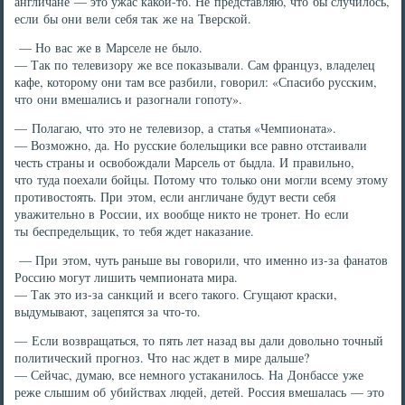
англичане — это ужас какой-то. Не представляю, что бы случилось,
если бы они вели себя так же на Тверской.
— Но вас же в Марселе не было.
— Так по телевизору же все показывали. Сам француз, владелец
кафе, которому они там все разбили, говорил: «Спасибо русским,
что они вмешались и разогнали гопоту».
— Полагаю, что это не телевизор, а статья «Чемпионата».
— Возможно, да. Но русские болельщики все равно отстаивали
честь страны и освобождали Марсель от быдла. И правильно,
что туда поехали бойцы. Потому что только они могли всему этому
противостоять. При этом, если англичане будут вести себя
уважительно в России, их вообще никто не тронет. Но если
ты беспредельщик, то тебя ждет наказание.
— При этом, чуть раньше вы говорили, что именно из-за фанатов
Россию могут лишить чемпионата мира.
— Так это из-за санкций и всего такого. Сгущают краски,
выдумывают, зацепятся за что-то.
— Если возвращаться, то пять лет назад вы дали довольно точный
политический прогноз. Что нас ждет в мире дальше?
— Сейчас, думаю, все немного устаканилось. На Донбассе уже
реже слышим об убийствах людей, детей. Россия вмешалась — это