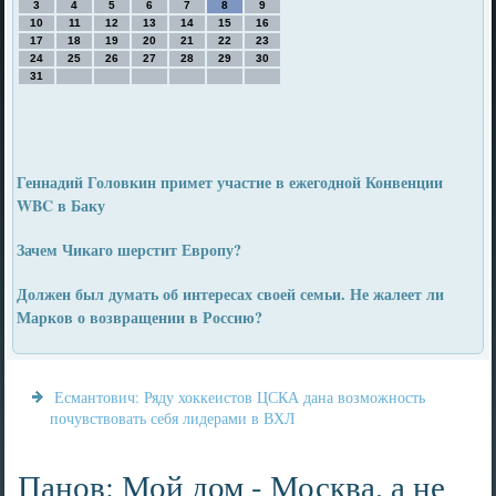
3
4
5
6
7
8
9
10
11
12
13
14
15
16
17
18
19
20
21
22
23
24
25
26
27
28
29
30
31
Геннадий Головкин примет участие в ежегодной Конвенции
WBC в Баку
Зачем Чикаго шерстит Европу?
Должен был думать об интересах своей семьи. Не жалеет ли
Марков о возвращении в Россию?
Есмантович: Ряду хоккеистов ЦСКА дана возможность
почувствовать себя лидерами в ВХЛ
Панов: Мой дом - Москва, а не