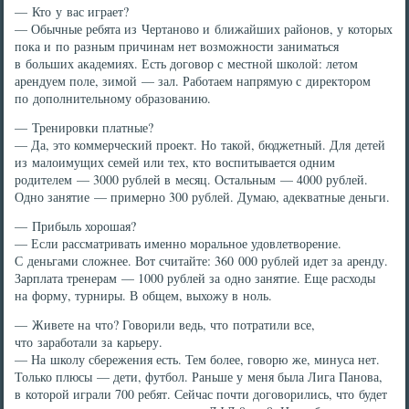
— Кто у вас играет?
— Обычные ребята из Чертаново и ближайших районов, у которых
пока и по разным причинам нет возможности заниматься
в больших академиях. Есть договор с местной школой: летом
арендуем поле, зимой — зал. Работаем напрямую с директором
по дополнительному образованию.
— Тренировки платные?
— Да, это коммерческий проект. Но такой, бюджетный. Для детей
из малоимущих семей или тех, кто воспитывается одним
родителем — 3000 рублей в месяц. Остальным — 4000 рублей.
Одно занятие — примерно 300 рублей. Думаю, адекватные деньги.
— Прибыль хорошая?
— Если рассматривать именно моральное удовлетворение.
С деньгами сложнее. Вот считайте: 360 000 рублей идет за аренду.
Зарплата тренерам — 1000 рублей за одно занятие. Еще расходы
на форму, турниры. В общем, выхожу в ноль.
— Живете на что? Говорили ведь, что потратили все,
что заработали за карьеру.
— На школу сбережения есть. Тем более, говорю же, минуса нет.
Только плюсы — дети, футбол. Раньше у меня была Лига Панова,
в которой играли 700 ребят. Сейчас почти договорились, что будет