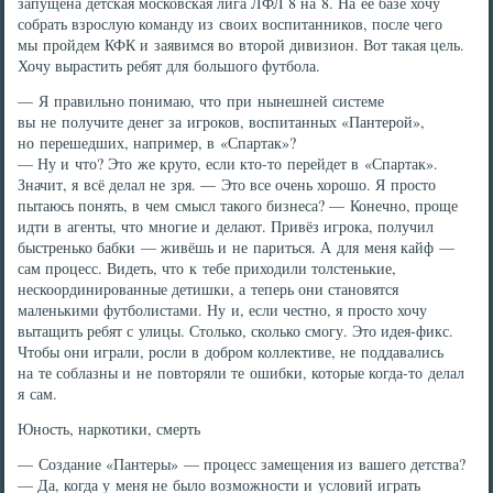
запущена детская московская лига ЛФЛ 8 на 8. На ее базе хочу
собрать взрослую команду из своих воспитанников, после чего
мы пройдем КФК и заявимся во второй дивизион. Вот такая цель.
Хочу вырастить ребят для большого футбола.
— Я правильно понимаю, что при нынешней системе
вы не получите денег за игроков, воспитанных «Пантерой»,
но перешедших, например, в «Спартак»?
— Ну и что? Это же круто, если кто-то перейдет в «Спартак».
Значит, я всё делал не зря. — Это все очень хорошо. Я просто
пытаюсь понять, в чем смысл такого бизнеса? — Конечно, проще
идти в агенты, что многие и делают. Привёз игрока, получил
быстренько бабки — живёшь и не париться. А для меня кайф —
сам процесс. Видеть, что к тебе приходили толстенькие,
нескоординированные детишки, а теперь они становятся
маленькими футболистами. Ну и, если честно, я просто хочу
вытащить ребят с улицы. Столько, сколько смогу. Это идея-фикс.
Чтобы они играли, росли в добром коллективе, не поддавались
на те соблазны и не повторяли те ошибки, которые когда-то делал
я сам.
Юность, наркотики, смерть
— Создание «Пантеры» — процесс замещения из вашего детства?
— Да, когда у меня не было возможности и условий играть