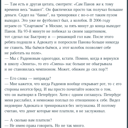
— Там есть и другая цитата, смотрите: «Сам Панов же к тому
времени весь “вышел”. Он фактически просто так получал большие
деньги. Сидел на “банке”, на тренировки с во-о-от таким пузом
выходил. Это уже не футболист был, а колобок. В 2006 году
играем со “Спартаком” в Москве, за пять минут до конца выходит
Панов. На 93-й минуте не побежал за своим защитником,
тот сделал пас Быстрову и — решающий гол нам. После этого
ребята подошли к Адвокату и попросили Панова больше никогда
не ставить. Мы бьёмся-бьёмся, а этот колобок позволяет себе
не работать на поле».
— Мы с Радимовым одногодки, кстати. Помню, когда я вернулся
в школу «Зенита», то его «Смена» нас больше не обыгрывала
и не становилась чемпионом. Может, обижен до сих пор?!
— Его слова — неправда?
— Мне кажется, что когда Радимов вообще открывает рот, то с его
стороны несется бред. И вы просто почитайте новости о том,
что он вытворял в Петербурге. Хотя с одним соглашусь: Петербург
меня расслабил, я немножко поплыл по отношению к себе. Видел
недоверие Адвоката и тренировался без энтузиазма. И поэтому
считаю, что денег которые мне платили, я не заслуживал.
— А сколько вам платили?
— Не имею права говорить. Но не так много.