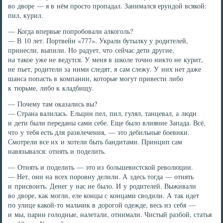
во дворе — я в нём просто пропадал. Занимался ерундой всякой:
пил, курил.
— Когда впервые попробовали алкоголь?
— В 10 лет. Портвейн «777». Украли бутылку у родителей,
принесли, выпили. Но радует, что сейчас дети другие,
на такое уже не ведутся. У меня в школе точно никто не курит,
не пьет, родители за ними следят, я сам слежу. У них нет даже
шанса попасть в компании, которые могут привести либо
к тюрьме, либо к кладбищу.
— Почему там оказались вы?
— Страна валилась. Ельцин пел, пил, гулял, танцевал, а люди
и дети были переданы сами себе. Еще было влияние Запада. Всё,
что у тебя есть для развлечения, — это дебильные боевики.
Смотрели все их и хотели быть бандитами. Принцип сам
навязывался: отнять и поделить.
— Отнять и поделить — это из большевистской революции.
— Нет, они на всех поровну делили. А здесь тогда — отнять
и присвоить. Денег у нас не было. И у родителей. Выживали
во дворе, как могли, еле концы с концами сводили. А так идет
по улице какой-то мальчик в дорогой одежде, весь из себя —
и мы, парни голодные, налетали, отнимали. Чистый разбой, статья