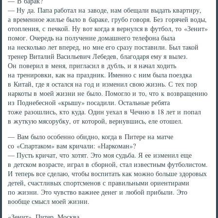
— В барак?
— Ну да. Папа работал на заводе, нам обещали выдать квартиру,
а временное жилье было в бараке, грубо говоря. Без горячей воды,
отопления, с печкой. Ну вот когда я вернулся в футбол, то «Зенит»
помог. Очередь на получение домашнего телефона была
на несколько лет вперед, но мне его сразу поставили. Был такой
тренер Виталий Васильевич Лебедев, благодаря ему я вылез.
Он поверил в меня, пригласил в дубль, и я начал ходить
на тренировки, как на праздник. Именно с ним была поездка
в Китай, где я остался на год и изменил свою жизнь. С тех пор
наркоты в моей жизни не было. Помогло и то, что к возвращению
из Поднебесной «крышу» посадили. Остальные ребята
тоже разошлись, кто куда. Один уехал в Чечню в 18 лет и попал
в жуткую мясорубку, от которой, вернувшись, еле отошел.
— Вам было особенно обидно, когда в Питере на матче
со «Спартаком» вам кричали: «Наркоман»?
— Пусть кричат, что хотят. Это моя судьба. Я ее изменил еще
в детском возрасте, играл в сборной, стал известным футболистом.
И теперь все сделаю, чтобы воспитать как можно больше здоровых
детей, счастливых спортсменов с правильными ориентирами
по жизни. Это чувство важнее денег и любой прибыли. Это
вообще смысл моей жизни.
«Зенит», Питер, Москва