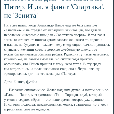
Питер. И да, я фанат 'Спартака',
не 'Зенита'
Пять лет назад, когда Александр Панов еще не был фанатом
«Спартака» и не страдал от нападений зенитовцев, мы делали
небольшое интервью с ним для «Советского спорта». В тот раз я
зачем-то отошел от поиска ярких заголовков, зачем-то спросил
о планах на будущее и пожалел, ведь следующие полчаса пришлось
слушать о желании сделать детскую футбольную школу, где
могли бы заниматься обычные ребята. Редакция ту часть материала,
конечно же, из газеты вырезала, но спустя годы приятно
осозновать, что Панов пришел к тому, чего хотел. В эту среду
мы встретились на поле школьного стадиона в Чертанове, где
тренировались дети из его команды «Пантера».
Дети, бизнес, футбол
— Название символичное. Долго над ним думал, а потом осенило.
«Пан» — Панов, моя фамилия. «Т» — Торпедо, клуб, который
у меня в сердце. «Эра» — это наше время, которое уже пришло.
И логотип подошел: независимы как кошка, грациозны, но в меру
агрессивны, своё не отдадим.