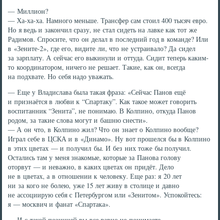
— Миллион?
— Ха-ха-ха. Намного меньше. Трансфер сам стоил 400 тысяч евро.
Но я ведь и закончил сразу, не стал сидеть на лавке как тот же
Радимов. Спросите, что он делал в последний год в команде? Или
в «Зените-2», где его, видите ли, что не устраивало? Да сидел
за зарплату. А сейчас его выкинули и оттуда. Сидит теперь каким-
то координатором, ничего не решает. Такие, как он, всегда
на подхвате. Но себя надо уважать.
— Еще у Владислава была такая фраза: «Сейчас Панов ещё
и признаётся в любви к “Спартаку”. Как такое может говорить
воспитанник “Зенита”, не понимаю. В Колпино, откуда Панов
родом, за такие слова могут и башню снести».
— А он что, в Колпино жил? Что он знает о Колпино вообще?
Играл себе в ЦСКА и в «Динамо». Ну вот прошелся бы в Колпино
в этих цветах — и получил бы. И без них тоже бы получил.
Остались там у меня знакомые, которые за Панова голову
оторвут — и неважно, в каких цветах он придёт. Дело
не в цветах, а в отношении к человеку. Еще раз: я 20 лет
ни за кого не болею, уже 15 лет живу в столице и давно
не ассоциирую себя с Петербургом или «Зенитом». Успокойтесь:
я — москвич и фанат «Спартака».
— И с такой позицией вы все равно не понимаете,