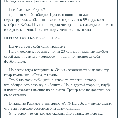
Не буду называть фамилии, но их не сосчитать.
— Вам было так обидно?
— Да не то что бы обидно. Просто я понял, что жизнь
перезагрузилась. «Зенит» закончился для меня в 99 году, когда
мы брали Кубок. Память о Петровском, фанатах, навсегда останется
в сердце, конечно. Но с тех пор у меня все изменилось.
ИГРОВАЯ ФОТКА ИЗ «ЗЕНИТА»
— Вы чувствуете себя ленинградцем?
— Нет, я москвич, где живу почти 20 лет. Да и главным клубом
своей жизни считаю «Торпедо» — там я почувствовал себя
футболистом.
— Но зачем тогда вернулись в «Зенит» заканчивать и делали эту
пиар-компанию: «Саша, ты наш».
— Это было моей амбицией, в какой-то степени, потому
что обещал, что закончу в «Зените». Но, с другой стороны, клубу
я нужен оказался именно из-за пиара. Тренер мне не доверял, все
было странно.
— Владислав Радимов в интервью «АиФ-Петербург» прямо сказал,
что ваш трансфер состоялся благодаря откатам.
— Я не верю, что он так мог сказать. Это вранье, во-первых.