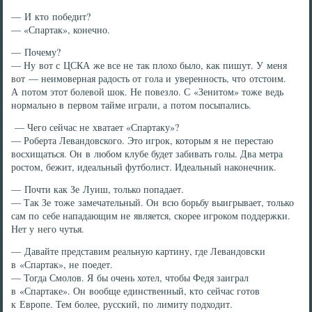
— И кто победит?
— «Спартак», конечно.
— Почему?
— Ну вот с ЦСКА же все не так плохо было, как пишут. У меня
вот — неимоверная радость от гола и уверенность, что отстоим.
А потом этот болевой шок. Не повезло. С «Зенитом» тоже ведь
нормально в первом тайме играли, а потом посыпались.
— Чего сейчас не хватает «Спартаку»?
— Роберта Левандовского. Это игрок, которым я не перестаю
восхищаться. Он в любом клубе будет забивать голы. Два метра
ростом, бежит, идеальный футболист. Идеальный наконечник.
— Почти как Зе Луиш, только попадает.
— Так Зе тоже замечательный. Он всю борьбу выигрывает, только
сам по себе нападающим не является, скорее игроком поддержки.
Нет у него чутья.
— Давайте представим реальную картину, где Левандовски
в «Спартак», не поедет.
— Тогда Смолов. Я бы очень хотел, чтобы Федя заиграл
в «Спартаке». Он вообще единственный, кто сейчас готов
к Европе. Тем более, русский, по лимиту подходит.