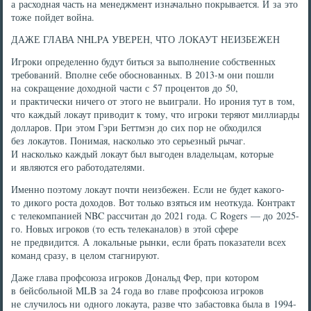
а расходная часть на менеджмент изначально покрывается. И за это
тоже пойдет война.
ДАЖЕ ГЛАВА NHLPA УВЕРЕН, ЧТО ЛОКАУТ НЕИЗБЕЖЕН
Игроки определенно будут биться за выполнение собственных
требований. Вполне себе обоснованных. В 2013-м они пошли
на сокращение доходной части с 57 процентов до 50,
и практически ничего от этого не выиграли. Но ирония тут в том,
что каждый локаут приводит к тому, что игроки теряют миллиарды
долларов. При этом Гэри Беттмэн до сих пор не обходился
без локаутов. Понимая, насколько это серьезный рычаг.
И насколько каждый локаут был выгоден владельцам, которые
и являются его работодателями.
Именно поэтому локаут почти неизбежен. Если не будет какого-
то дикого роста доходов. Вот только взяться им неоткуда. Контракт
с телекомпанией NBC рассчитан до 2021 года. С Rogers — до 2025-
го. Новых игроков (то есть телеканалов) в этой сфере
не предвидится. А локальные рынки, если брать показатели всех
команд сразу, в целом стагнируют.
Даже глава профсоюза игроков Дональд Фер, при котором
в бейсбольной MLB за 24 года во главе профсоюза игроков
не случилось ни одного локаута, разве что забастовка была в 1994-