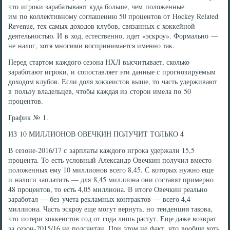
что игроки зарабатывают куда больше, чем положенные
им по коллективному соглашению 50 процентов от Hockey Related
Revenue, тех самых доходов клубов, связанных с хоккейной
деятельностью. И в ход, естественно, идет «эскроу». Формально —
не налог, хотя многими воспринимается именно так.
Перед стартом каждого сезона НХЛ высчитывает, сколько
заработают игроки, и сопоставляет эти данные с прогнозируемым
доходом клубов. Если доля хоккеистов выше, то часть удерживают
в пользу владельцев, чтобы каждая из сторон имела по 50
процентов.
График № 1.
ИЗ 10 МИЛЛИОНОВ ОВЕЧКИН ПОЛУЧИТ ТОЛЬКО 4
В сезоне-2016/17 с зарплаты каждого игрока удержали 15,5
процента. То есть условный Александр Овечкин получил вместо
положенных ему 10 миллионов всего 8,45. С которых нужно еще
и налоги заплатить — для 8,45 миллиона они составят примерно
48 процентов, то есть 4,05 миллиона. В итоге Овечкин реально
заработал — без учета рекламных контрактов — всего 4,4
миллиона. Часть эскроу еще могут вернуть, но тенденция такова,
что потери хоккеистов год от года лишь растут. Еще даже возврат
за сезон-2015/16 не подсчитан. При этом не факт, что вообще хоть