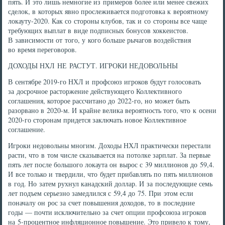
пять. И это лишь немногие из примеров более или менее свежих
сделок, в которых явно прослеживается подготовка к вероятному
локауту-2020. Как со стороны клубов, так и со стороны все чаще
требующих выплат в виде подписных бонусов хоккеистов.
В зависимости от того, у кого больше рычагов воздействия
во время переговоров.
ДОХОДЫ НХЛ НЕ РАСТУТ. ИГРОКИ НЕДОВОЛЬНЫ
В сентябре 2019-го НХЛ и профсоюз игроков будут голосовать
за досрочное расторжение действующего Коллективного
соглашения, которое рассчитано до 2022-го, но может быть
разорвано в 2020-м. И крайне велика вероятность того, что к осени
2020-го сторонам придется заключать новое Коллективное
соглашение.
Игроки недовольны многим. Доходы НХЛ практически перестали
расти, что в том числе сказывается на потолке зарплат. За первые
пять лет после большого локаута он вырос с 39 миллионов до 59,4.
И все только и твердили, что будет прибавлять по пять миллионов
в год. Но затем рухнул канадский доллар. И за последующие семь
лет подъем серьезно замедлился с 59,4 до 75. При этом если
поначалу он рос за счет повышения доходов, то в последние
годы — почти исключительно за счет опции профсоюза игроков
на 5-процентное инфляционное повышение. Это привело к тому,