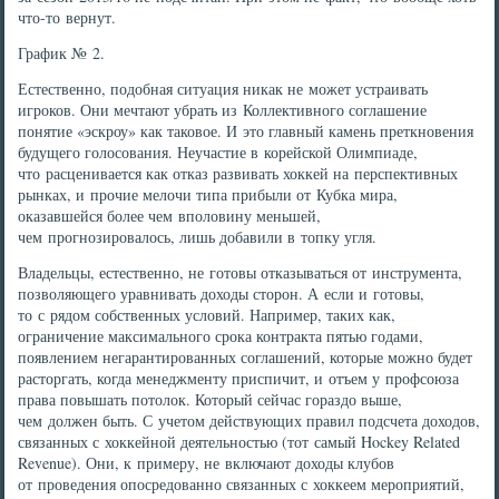
что-то вернут.
График № 2.
Естественно, подобная ситуация никак не может устраивать
игроков. Они мечтают убрать из Коллективного соглашение
понятие «эскроу» как таковое. И это главный камень преткновения
будущего голосования. Неучастие в корейской Олимпиаде,
что расценивается как отказ развивать хоккей на перспективных
рынках, и прочие мелочи типа прибыли от Кубка мира,
оказавшейся более чем вполовину меньшей,
чем прогнозировалось, лишь добавили в топку угля.
Владельцы, естественно, не готовы отказываться от инструмента,
позволяющего уравнивать доходы сторон. А если и готовы,
то с рядом собственных условий. Например, таких как,
ограничение максимального срока контракта пятью годами,
появлением негарантированных соглашений, которые можно будет
расторгать, когда менеджменту приспичит, и отъем у профсоюза
права повышать потолок. Который сейчас гораздо выше,
чем должен быть. С учетом действующих правил подсчета доходов,
связанных с хоккейной деятельностью (тот самый Hockey Related
Revenue). Они, к примеру, не включают доходы клубов
от проведения опосредованно связанных с хоккеем мероприятий,