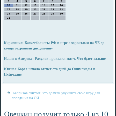
3
4
5
6
7
8
9
10
11
12
13
14
15
16
17
18
19
20
21
22
23
24
25
26
27
28
29
30
31
Кириленко: Баскетболисты РФ в игре с хорватами на ЧЕ до
конца сохраняли дисциплину
Наши в Америке: Радулов провалил матч. Что будет дальше
Южная Корея начала отсчет ста дней до Олимпиады в
Пхёнчхане
Капризов считает, что должен улучшить свою игру для
попадания на ОИ
Овечкин получит только 4 из 10