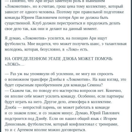
— Понятно, что Ари играл заметную роль в нынешнем
«Локомотиве», но я считаю, грош цена тому коллективу, который
зависит от одного человека. Поэтому при правильной подготовке
команды Юрием Павловичем потеря Ари не должна быть
существенной. Клуб должен перестроиться и продолжать делать
свое дело так, как они и делают на данный момент.
Я думаю, «Локомотив» усилится, на позицию Ари ищут
футболиста. Мне видится, что может получить шанс, э талантливая
молодежь, которая, безусловно, в «Локо» есть.
НА ОПРЕДЕЛЕННОМ ЭТАПЕ ДЗЮБА МОЖЕТ ПОМОЧЬ
«ЛОКО»…
— Раз уж вы упомянули об усилении, не могу ни спросить
о возможном трансфере Дзюбы в «Локомотив». На ваш взгляд, это
будет серьезным приобретением для команды Семина?
— Скажем так, по поводу его мастерства вопросов нет. Конечно,
он вполне себе может усилить команду. Особенно, если партнеры
будут играть на него. Другое дело, атмосфера в коллективе.
Дзюба — непростой парень, он может работать в команде
и со знаком плюс, и со знаком минус. Думаю, Юрий Павлович
подстроится под Дзюбу. Если он нашел общий язык с Игорем
Денисовым, футболистом, который конфликтовал с тренерами,
то и с Артемом вполне можно договориться.