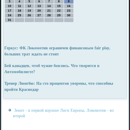
3
4
5
6
7
8
9
10
11
12
13
14
15
16
17
18
19
20
21
22
23
24
25
26
27
28
29
30
31
Геркус: ФК Локомотив ограничен финансовым fair play,
больших трат ждать не стоит
Бей канадцев, чтоб чужие боялись. Что творится в
Автомобилисте?
Тренер Люнгбю: На сто процентов уверены, что способны
пройти Краснодар
Зенит - в первой корзине Лиги Европы, Локомотив - во
второй