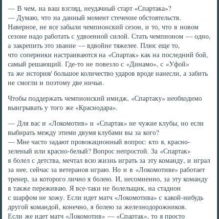
— В чем, на ваш взгляд, неудачный старт «Спартака»?
— Думаю, что на данный момент стечение обстоятельств.
Наверное, не все забыли чемпионский сезон, и то, что в новом
сезоне надо работать с удвоенной силой. Стать чемпионом — одно,
а закрепить это звание — вдвойне тяжелее. Плюс еще то,
что соперники настраиваются на «Спартак» как на последний бой,
самый решающий. Где-то не повезло с «Динамо», с «Уфой»
та же история/ большое количество ударов вроде нанесли, а забить
не смогли и поэтому две ничьи.
Чтобы поддержать чемпионский имидж, «Спартаку» необходимо
выигрывать у того же «Краснодара».
— Для вас и «Локомотив» и «Спартак» не чужие клубы, но если
выбирать между этими двумя клубами вы за кого?
— Мне часто задают провокационный вопрос: кто я, красно-
зеленый или красно-белый? Вопрос непростой. За «Спартак»
я болел с детства, мечтал всю жизнь играть за эту команду, и играл
за нее, сейчас за ветеранов играю. Но и в «Локомотиве» работает
тренер, за которого лично я болею. И, несомненно, за эту команду
я также переживаю. Я все-таки не болельщик, на стадион
с шарфом не хожу. Если идет матч «Локомотива» с какой-нибудь
другой командой, конечно, я болею за железнодорожников.
Если же идет матч «Локомотив» — «Спартак», то я просто