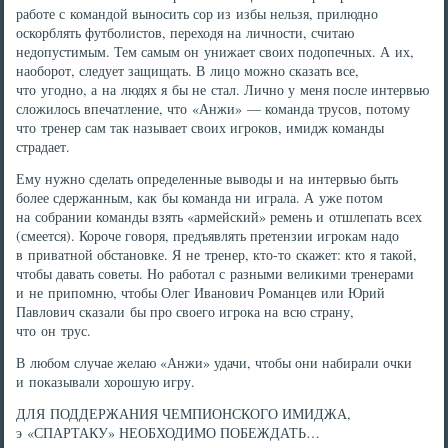
работе с командой выносить сор из избы нельзя, прилюдно
оскорблять футболистов, переходя на личности, считаю
недопустимым. Тем самым он унижает своих подопечных. А их,
наоборот, следует защищать. В лицо можно сказать все,
что угодно, а на людях я бы не стал. Лично у меня после интервью
сложилось впечатление, что «Анжи» — команда трусов, потому
что тренер сам так называет своих игроков, имидж команды
страдает.
Ему нужно сделать определенные выводы и на интервью быть
более сдержанным, как бы команда ни играла. А уже потом
на собрании команды взять «армейский» ремень и отшлепать всех
(смеется). Короче говоря, предъявлять претензии игрокам надо
в приватной обстановке. Я не тренер, кто-то скажет: кто я такой,
чтобы давать советы. Но работал с разными великими тренерами
и не припомню, чтобы Олег Иванович Романцев или Юрий
Павлович сказали бы про своего игрока на всю страну,
что он трус.
В любом случае желаю «Анжи» удачи, чтобы они набирали очки
и показывали хорошую игру.
ДЛЯ ПОДДЕРЖАНИЯ ЧЕМПИОНСКОГО ИМИДЖА,
э «СПАРТАКУ» НЕОБХОДИМО ПОБЕЖДАТЬ…