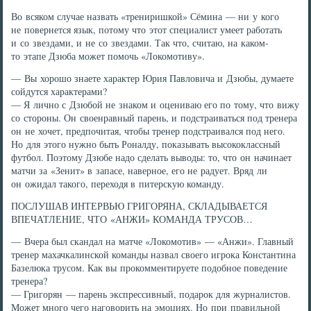
Во всяком случае назвать «трениришкой» Сёмина — ни у кого
не повернется язык, потому что этот специалист умеет работать
и со звездами, и не со звездами. Так что, считаю, на каком-
то этапе Дзюба может помочь «Локомотиву».
— Вы хорошо знаете характер Юрия Павловича и Дзюбы, думаете
сойдутся характерами?
— Я лично с Дзюбой не знаком и оцениваю его по тому, что вижу
со стороны. Он своенравный парень, и подстраиваться под тренера
он не хочет, предпочитая, чтобы тренер подстраивался под него.
Но для этого нужно быть Роналду, показывать высококлассный
футбол. Поэтому Дзюбе надо сделать выводы: то, что он начинает
матчи за «Зенит» в запасе, наверное, его не радует. Вряд ли
он ожидал такого, переходя в питерскую команду.
ПОСЛУШАВ ИНТЕРВЬЮ ГРИГОРЯНА, СКЛАДЫВАЕТСЯ
ВПЕЧАТЛЕНИЕ, ЧТО «АНЖИ» КОМАНДА ТРУСОВ…
— Вчера был скандал на матче «Локомотив» — «Анжи». Главный
тренер махачкалинской команды назвал своего игрока Константина
Базелюка трусом. Как вы прокомментируете подобное поведение
тренера?
— Григорян — парень экспрессивный, подарок для журналистов.
Может много чего наговорить на эмоциях. Но при правильной