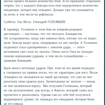
жизни провел большое количество боев. Я по-прежнему сторонник
теории, что у каждого боксера есть свое определенное количество
поединков, которое ему отведено. Дальше уже это сказывается
на всем, в том числе на рефлексах.
Суббота. Лас-Вегас. Геннадий ГОЛОВКИН.
К примеру, Головкин в этом бою не вовремя разрывал
дистанцию — настолько, что это читалось Альваресом.
Он осторожничал, когда уже начинал бить, потому что не видел
цели. Боксер видит цель, непрерывно на нее смотря. А Головкин
поднимал глаза одновременно с началом удара, — этого
мгновения уже стало не хватать. Очень часто Гена не попадал
своими коронными ударами, в том числе сильнейшими —
правыми боковыми.
Было много неточных ударов. При этом он все время подходил
к сопернику на прямых ногах, что не характерно для него. Возле
Альвареса он оказывался на такой дистанции, что уже не мог
разогнать свою правую руку, биомеханики не хватало — никак
не мог включиться корпус. Мы получаем Головкина, который
не так результативен, как всегда, и Канело, который сумел все
прочитать и реализовать. Однако сам по себе бой получился
выдающимся, думаю, он оправдал все ожидания, которые были
до его начала.