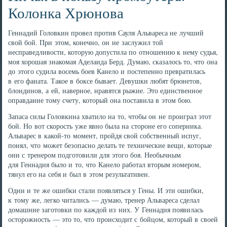
Колонка Хрюнова
Геннадий Головкин провел против Сауля Альвареса не лучший
свой бой. При этом, конечно, он не заслужил той
несправедливости, которую допустила по отношению к нему судья,
моя хорошая знакомая Аделаида Берд. Думаю, сказалось то, что она
до этого судила восемь боев Канело и постепенно превратилась
в его фаната. Такое в боксе бывает. Девушки любят брюнетов,
блондинов, а ей, наверное, нравятся рыжие. Это единственное
оправдание тому счету, который она поставила в этом бою.
Запаса силы Головкина хватило на то, чтобы он не проиграл этот
бой. Но вот скорость уже явно была на стороне его соперника.
Альварес в какой-то момент, пройдя свой собственный испуг,
понял, что может безопасно делать те технические вещи, которые
они с тренером подготовили для этого боя. Необычным
для Геннадия было и то, что Канело работал вторым номером,
тянул его на себя и был в этом результативен.
Одни и те же ошибки стали появляться у Гены. И эти ошибки,
к тому же, легко читались — думаю, тренер Альвареса сделал
домашние заготовки по каждой из них. У Геннадия появилась
осторожность — это то, что происходит с бойцом, который в своей