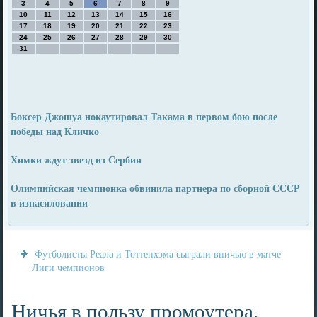
3
4
5
6
7
8
9
10
11
12
13
14
15
16
17
18
19
20
21
22
23
24
25
26
27
28
29
30
31
Боксер Джошуа нокаутировал Такама в первом бою после
победы над Кличко
Химки ждут звезд из Сербии
Олимпийская чемпионка обвинила партнера по сборной СССР
в изнасиловании
Футболисты Реала и Тоттенхэма сыграли вничью в матче
Лиги чемпионов
Ничья в пользу промоутера.