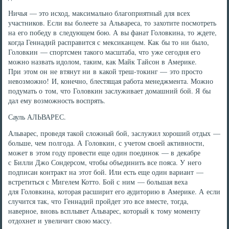
Ничья — это исход, максимально благоприятный для всех
участников. Если вы болеете за Альвареса, то захотите посмотреть
на его победу в следующем бою. А вы фанат Головкина, то ждете,
когда Геннадий расправится с мексиканцем. Как бы то ни было,
Головкин — спортсмен такого масштаба, что уже сегодня его
можно назвать идолом, таким, как Майк Тайсон в Америке.
При этом он не втянут ни в какой треш-токинг — это просто
невозможно! И, конечно, блестящая работа менеджмента. Можно
подумать о том, что Головкин заслуживает домашний бой. Я бы
дал ему возможность воспрять.
Сауль АЛЬВАРЕС.
Альварес, проведя такой сложный бой, заслужил хороший отдых —
больше, чем полгода. А Головкин, с учетом своей активности,
может в этом году провести еще один поединок — в декабре
с Билли Джо Сондерсом, чтобы объединить все пояса. У него
подписан контракт на этот бой. Или есть еще один вариант —
встретиться с Мигелем Котто. Бой с ним — большая веха
для Головкина, которая расширит его аудиторию в Америке. А если
случится так, что Геннадий пройдет это все вместе, тогда,
наверное, вновь всплывет Альварес, который к тому моменту
отдохнет и увеличит свою массу.