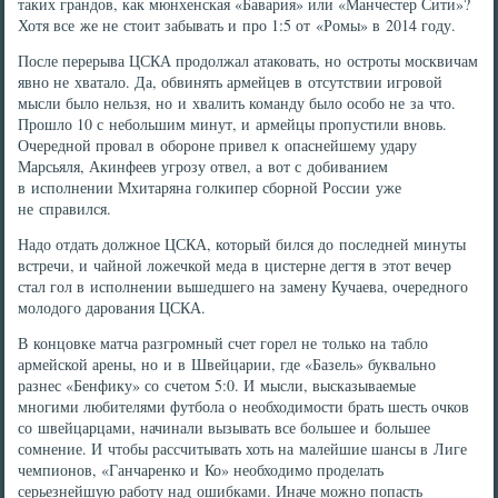
таких грандов, как мюнхенская «Бавария» или «Манчестер Сити»?
Хотя все же не стоит забывать и про 1:5 от «Ромы» в 2014 году.
После перерыва ЦСКА продолжал атаковать, но остроты москвичам
явно не хватало. Да, обвинять армейцев в отсутствии игровой
мысли было нельзя, но и хвалить команду было особо не за что.
Прошло 10 с небольшим минут, и армейцы пропустили вновь.
Очередной провал в обороне привел к опаснейшему удару
Марсьяля, Акинфеев угрозу отвел, а вот с добиванием
в исполнении Мхитаряна голкипер сборной России уже
не справился.
Надо отдать должное ЦСКА, который бился до последней минуты
встречи, и чайной ложечкой меда в цистерне дегтя в этот вечер
стал гол в исполнении вышедшего на замену Кучаева, очередного
молодого дарования ЦСКА.
В концовке матча разгромный счет горел не только на табло
армейской арены, но и в Швейцарии, где «Базель» буквально
разнес «Бенфику» со счетом 5:0. И мысли, высказываемые
многими любителями футбола о необходимости брать шесть очков
со швейцарцами, начинали вызывать все большее и большее
сомнение. И чтобы рассчитывать хоть на малейшие шансы в Лиге
чемпионов, «Ганчаренко и Ко» необходимо проделать
серьезнейшую работу над ошибками. Иначе можно попасть