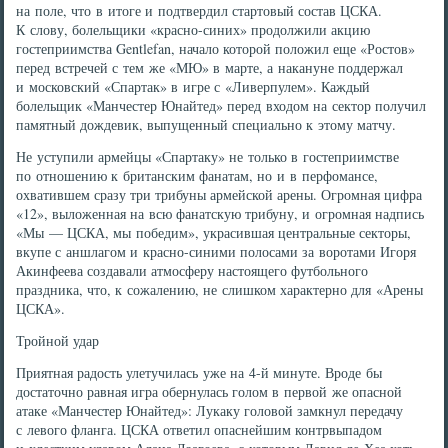
на поле, что в итоге и подтвердил стартовый состав ЦСКА.
К слову, болельщики «красно-синих» продолжили акцию
гостеприимства Gentlefan, начало которой положил еще «Ростов»
перед встречей с тем же «МЮ» в марте, а накануне поддержал
и московский «Спартак» в игре с «Ливерпулем». Каждый
болельщик «Манчестер Юнайтед» перед входом на сектор получил
памятный дождевик, выпущенный специально к этому матчу.
Не уступили армейцы «Спартаку» не только в гостеприимстве
по отношению к британским фанатам, но и в перфомансе,
охватившем сразу три трибуны армейской арены. Огромная цифра
«12», выложенная на всю фанатскую трибуну, и огромная надпись
«Мы — ЦСКА, мы победим», украсившая центральные секторы,
вкупе с аншлагом и красно-синими полосами за воротами Игоря
Акинфеева создавали атмосферу настоящего футбольного
праздника, что, к сожалению, не слишком характерно для «Арены
ЦСКА».
Тройной удар
Приятная радость улетучилась уже на 4-й минуте. Вроде бы
достаточно равная игра обернулась голом в первой же опасной
атаке «Манчестер Юнайтед»: Лукаку головой замкнул передачу
с левого фланга. ЦСКА ответил опаснейшим контрвыпадом