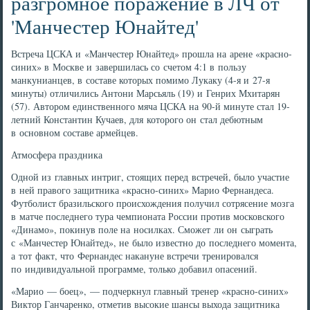
разгромное поражение в ЛЧ от
'Манчестер Юнайтед'
Встреча ЦСКА и «Манчестер Юнайтед» прошла на арене «красно-
синих» в Москве и завершилась со счетом 4:1 в пользу
манкунианцев, в составе которых помимо Лукаку (4-я и 27-я
минуты) отличились Антони Марсьяль (19) и Генрих Мхитарян
(57). Автором единственного мяча ЦСКА на 90-й минуте стал 19-
летний Константин Кучаев, для которого он стал дебютным
в основном составе армейцев.
Атмосфера праздника
Одной из главных интриг, стоящих перед встречей, было участие
в ней правого защитника «красно-синих» Марио Фернандеса.
Футболист бразильского происхождения получил сотрясение мозга
в матче последнего тура чемпионата России против московского
«Динамо», покинув поле на носилках. Сможет ли он сыграть
с «Манчестер Юнайтед», не было известно до последнего момента,
а тот факт, что Фернандес накануне встречи тренировался
по индивидуальной программе, только добавил опасений.
«Марио — боец», — подчеркнул главный тренер «красно-синих»
Виктор Ганчаренко, отметив высокие шансы выхода защитника