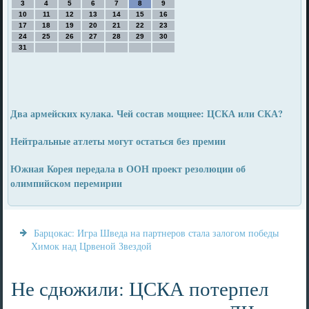
3
4
5
6
7
8
9
10
11
12
13
14
15
16
17
18
19
20
21
22
23
24
25
26
27
28
29
30
31
Два армейских кулака. Чей состав мощнее: ЦСКА или СКА?
Нейтральные атлеты могут остаться без премии
Южная Корея передала в ООН проект резолюции об
олимпийском перемирии
Барцокас: Игра Шведа на партнеров стала залогом победы
Химок над Црвеной Звездой
Не сдюжили: ЦСКА потерпел