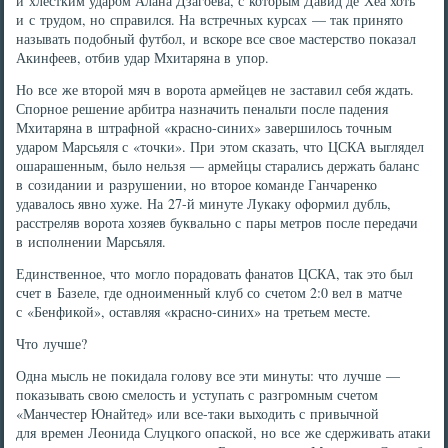
и хлестким ударом Алана Дзагоева, с которым Давид де Хеа хоть
и с трудом, но справился. На встречных курсах — так принято
называть подобный футбол, и вскоре все свое мастерство показал
Акинфеев, отбив удар Мхитаряна в упор.
Но все же второй мяч в ворота армейцев не заставил себя ждать.
Спорное решение арбитра назначить пенальти после падения
Мхитаряна в штрафной «красно-синих» завершилось точным
ударом Марсьяля с «точки». При этом сказать, что ЦСКА выглядел
ошарашенным, было нельзя — армейцы старались держать баланс
в созидании и разрушении, но второе команде Ганчаренко
удавалось явно хуже. На 27-й минуте Лукаку оформил дубль,
расстреляв ворота хозяев буквально с пары метров после передачи
в исполнении Марсьяля.
Единственное, что могло порадовать фанатов ЦСКА, так это был
счет в Базеле, где одноименный клуб со счетом 2:0 вел в матче
с «Бенфикой», оставляя «красно-синих» на третьем месте.
Что лучше?
Одна мысль не покидала голову все эти минуты: что лучше —
показывать свою смелость и уступать с разгромным счетом
«Манчестер Юнайтед» или все-таки выходить с привычной
для времен Леонида Слуцкого опаской, но все же сдерживать атаки