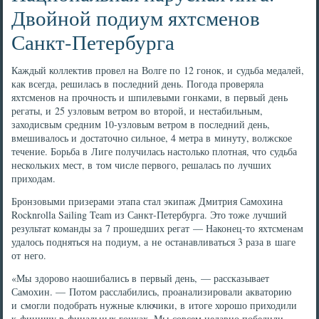
Двойной подиум яхтсменов
Санкт-Петербурга
Каждый коллектив провел на Волге по 12 гонок, и судьба медалей,
как всегда, решилась в последний день. Погода проверяла
яхтсменов на прочность и шпилевыми гонками, в первый день
регаты, и 25 узловым ветром во второй, и нестабильным,
заходисвым средним 10-узловым ветром в последний день,
вмешивалось и достаточно сильное, 4 метра в минуту, волжское
течение. Борьба в Лиге получилась настолько плотная, что судьба
нескольких мест, в том числе первого, решалась по лучших
приходам.
Бронзовыми призерами этапа стал экипаж Дмитрия Самохина
Rocknrolla Sailing Team из Санкт-Петербурга. Это тоже лучший
результат команды за 7 прошедших регат — Наконец-то яхтсменам
удалось подняться на подиум, а не останавливаться 3 раза в шаге
от него.
«Мы здорово наошибались в первый день, — рассказывает
Самохин. — Потом расслабились, проанализировали акваторию
и смогли подобрать нужные ключики, в итоге хорошо приходили
к финишу в финальных гонках. Мы совсем недавно победили