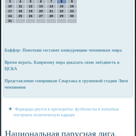
3
4
5
6
7
8
9
10
11
12
13
14
15
16
17
18
19
20
21
22
23
24
25
26
27
28
29
30
31
Баффер: Поветкин составит конкуренцию чемпионам мира
Время играть. Капризову пора доказать свою звёздность в
ЦСКА
Представление соперников Спартака в групповой стадии Лиги
чемпионов
Форварды рвутся в президенты: футболисты в попытках
построить политическую карьеру
Национальная парусная лига.