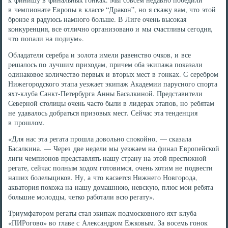
в чемпионате Европы в классе “Дракон”, но я скажу вам, что этой
бронзе я радуюсь намного больше. В Лиге очень высокая
конкуренция, все отлично организовано и мы счастливы сегодня,
что попали на подиум».
Обладатели серебра и золота имели равенство очков, и все
решалось по лучшим приходам, причем оба экипажа показали
одинаковое количество первых и вторых мест в гонках. С серебром
Нижегородского этапа уезжает экипаж Академии парусного спорта
яхт-клуба Санкт-Петербурга Анны Басалкиной. Представители
Северной столицы очень часто были в лидерах этапов, но ребятам
не удавалось добраться призовых мест. Сейчас эта тенденция
в прошлом.
«Для нас эта регата прошла довольно спокойно, — сказала
Басалкина. — Через две недели мы уезжаем на финал Европейской
лиги чемпионов представлять нашу страну на этой престижной
регате, сейчас полным ходом готовимся, очень хотим не подвести
наших болельщиков. Ну, а что касается Нижнего Новгорода,
акватория похожа на нашу домашнюю, невскую, плюс мои ребята
большие молодцы, четко работали всю регату».
Триумфатором регаты стал экипаж подмосковного яхт-клуба
«ПИРогово» во главе с Александром Ежковым. За восемь гонок