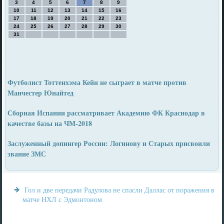
3
4
5
6
7
8
9
10
11
12
13
14
15
16
17
18
19
20
21
22
23
24
25
26
27
28
29
30
31
Футболист Тоттенхэма Кейн не сыграет в матче против
Манчестер Юнайтед
Сборная Испании рассматривает Академию ФК Краснодар в
качестве базы на ЧМ-2018
Заслуженный допингер России: Логинову и Старых присвоили
звание ЗМС
Гол и две передачи Радулова не спасли Даллас от поражения в
матче НХЛ с Эдмонтоном