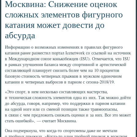
Москвина: Cнижение оценок
сложных элементов фигурного
катания может довести до
абсурда
Информацию о возможных изменениях в правилах фигурного
катания ранее разместил портал Icenetwork со ссылкой на источник
в Международном союзе конькобежцев (ISU). Отмечается, что ISU
в рамках улучшения баланса между спортивной и артистической
составляющей планирует снизить более чем на 10 процентов
базовую стоимость четверных прыжков в мужском одиночном
катании и четверных выбросов в парном с сезона-2018/19.
«Это спорт, в нем несколько составляющих мастерства,
и техническая сложность элементов одна из них. Так можно дойти
до абсурда, говоря, например, что поддержки в парном катании
на одной ноге или со сменой позиции также травмоопасны,
в связи с чем предложить снижать оценки и за них. Все это может
стать ошибкой», — считает Москвина.
Она подчеркнула, что когда-то спортсмены даже не мечтали
о тройных прыжках. «Когда-то один тройной прыжок в мужском