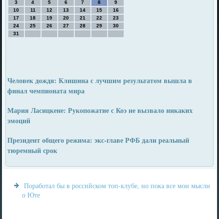
3
4
5
6
7
8
9
10
11
12
13
14
15
16
17
18
19
20
21
22
23
24
25
26
27
28
29
30
31
Человек дождя: Клишина с лучшим результатом вышла в
финал чемпионата мира
Мария Ласицкене: Рукопожатие с Коэ не вызвало никаких
эмоций
Президент общего режима: экс-главе РФБ дали реальный
тюремный срок
Поработал бы в российском топ-клубе, но пока все мои мысли
о Юте