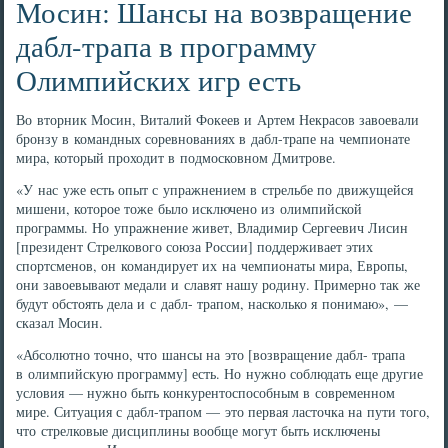
Мосин: Шансы на возвращение
дабл-трапа в программу
Олимпийских игр есть
Во вторник Мосин, Виталий Фокеев и Артем Некрасов завоевали
бронзу в командных соревнованиях в дабл-трапе на чемпионате
мира, который проходит в подмосковном Дмитрове.
«У нас уже есть опыт с упражнением в стрельбе по движущейся
мишени, которое тоже было исключено из олимпийской
программы. Но упражнение живет, Владимир Сергеевич Лисин
[президент Стрелкового союза России] поддерживает этих
спортсменов, он командирует их на чемпионаты мира, Европы,
они завоевывают медали и славят нашу родину. Примерно так же
будут обстоять дела и с дабл- трапом, насколько я понимаю», —
сказал Мосин.
«Абсолютно точно, что шансы на это [возвращение дабл- трапа
в олимпийскую программу] есть. Но нужно соблюдать еще другие
условия — нужно быть конкурентоспособным в современном
мире. Ситуация с дабл-трапом — это первая ласточка на пути того,
что стрелковые дисциплины вообще могут быть исключены