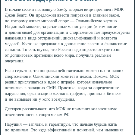
В начале сессии настоящую бомбу взорвал вице-президент МОК
Джон Коатс. Он предложил ввести поправки в главный закон,
по которому живет мировой спорт — Олимпийскую хартию.
На данный момент, за различные манипуляции (в том числе
и допинговые) для организаций и спортсменов там предусмотрены
наказания в виде отстранений, дисквалификаций и возврата
медалей. Коатс же предложил в дополнение ввести и финансовые
санкции. То есть шутка, что России надо «просто откупиться»
от допинговых претензий всего мира, получила реальные
очертания.
Если серьезно, эта поправка действительно может спасти наших
спортсменов и Олимпийский комитет в целом. Похоже, МОК
решил прислушаться к идее о штрафе, которая изначально
появилась в западных СМИ. Практика, когда за определенные
нарушения, организацию жестко штрафуют, принята в бизнесе
и не вызывает ни у кого возмущения.
Дегтярев рассчитывает, что МОК не применит коллективную
ответственность к спортсменам РФ
Нарушил — заплати, и гарантируй, что дальше будешь жить
по правилам. Это куда эффективней и понятней, чем нынешняя