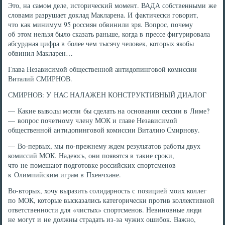
Это, на самом деле, исторический момент. ВАДА собственными же
словами разрушает доклад Макларена. И фактически говорит,
что как минимум 95 россиян обвинили зря. Вопрос, почему
об этом нельзя было сказать раньше, когда в прессе фигурировала
абсурдная цифра в более чем тысячу человек, которых якобы
обвинил Макларен…
Глава Независимой общественной антидопинговой комиссии
Виталий СМИРНОВ.
СМИРНОВ: У НАС НАЛАЖЕН КОНСТРУКТИВНЫЙ ДИАЛОГ
— Какие выводы могли бы сделать на основании сессии в Лиме?
— вопрос почетному члену МОК и главе Независимой
общественной антидопинговой комиссии Виталию Смирнову.
— Во-первых, мы по-прежнему ждем результатов работы двух
комиссий МОК. Надеюсь, они появятся в такие сроки,
что не помешают подготовке российских спортсменов
к Олимпийским играм в Пхенчхане.
Во-вторых, хочу выразить солидарность с позицией моих коллег
по МОК, которые высказались категорически против коллективной
ответственности для «чистых» спортсменов. Невиновные люди
не могут и не должны страдать из-за чужих ошибок. Важно,