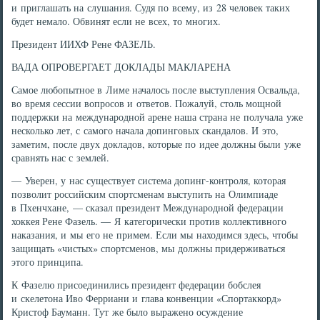
и приглашать на слушания. Судя по всему, из 28 человек таких
будет немало. Обвинят если не всех, то многих.
Президент ИИХФ Рене ФАЗЕЛЬ.
ВАДА ОПРОВЕРГАЕТ ДОКЛАДЫ МАКЛАРЕНА
Самое любопытное в Лиме началось после выступления Освальда,
во время сессии вопросов и ответов. Пожалуй, столь мощной
поддержки на международной арене наша страна не получала уже
несколько лет, с самого начала допинговых скандалов. И это,
заметим, после двух докладов, которые по идее должны были уже
сравнять нас с землей.
— Уверен, у нас существует система допинг-контроля, которая
позволит российским спортсменам выступить на Олимпиаде
в Пхенчхане, — сказал президент Международной федерации
хоккея Рене Фазель. — Я категорически против коллективного
наказания, и мы его не примем. Если мы находимся здесь, чтобы
защищать «чистых» спортсменов, мы должны придерживаться
этого принципа.
К Фазелю присоединились президент федерации бобслея
и скелетона Иво Ферриани и глава конвенции «Спортаккорд»
Кристоф Бауманн. Тут же было выражено осуждение