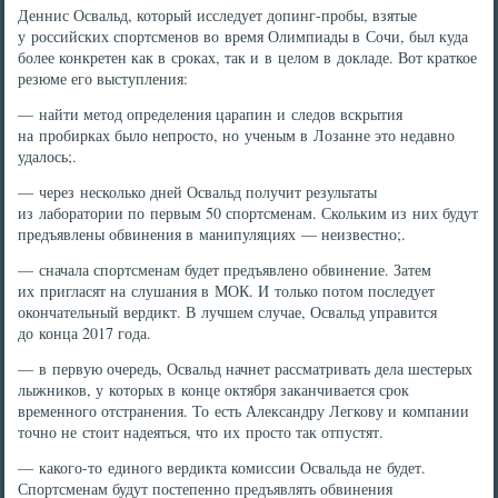
Деннис Освальд, который исследует допинг-пробы, взятые
у российских спортсменов во время Олимпиады в Сочи, был куда
более конкретен как в сроках, так и в целом в докладе. Вот краткое
резюме его выступления:
— найти метод определения царапин и следов вскрытия
на пробирках было непросто, но ученым в Лозанне это недавно
удалось;.
— через несколько дней Освальд получит результаты
из лаборатории по первым 50 спортсменам. Скольким из них будут
предъявлены обвинения в манипуляциях — неизвестно;.
— сначала спортсменам будет предъявлено обвинение. Затем
их пригласят на слушания в МОК. И только потом последует
окончательный вердикт. В лучшем случае, Освальд управится
до конца 2017 года.
— в первую очередь, Освальд начнет рассматривать дела шестерых
лыжников, у которых в конце октября заканчивается срок
временного отстранения. То есть Александру Легкову и компании
точно не стоит надеяться, что их просто так отпустят.
— какого-то единого вердикта комиссии Освальда не будет.
Спортсменам будут постепенно предъявлять обвинения