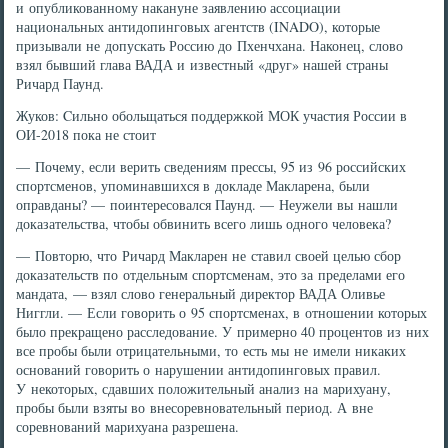
и опубликованному накануне заявлению ассоциации
национальных антидопинговых агентств (INADO), которые
призывали не допускать Россию до Пхенчхана. Наконец, слово
взял бывший глава ВАДА и известный «друг» нашей страны
Ричард Паунд.
Жуков: Cильно обольщаться поддержкой МОК участия России в
ОИ-2018 пока не стоит
— Почему, если верить сведениям прессы, 95 из 96 российских
спортсменов, упоминавшихся в докладе Макларена, были
оправданы? — поинтересовался Паунд. — Неужели вы нашли
доказательства, чтобы обвинить всего лишь одного человека?
— Повторю, что Ричард Макларен не ставил своей целью сбор
доказательств по отдельным спортсменам, это за пределами его
мандата, — взял слово генеральный директор ВАДА Оливье
Ниггли. — Если говорить о 95 спортсменах, в отношении которых
было прекращено расследование. У примерно 40 процентов из них
все пробы были отрицательными, то есть мы не имели никаких
оснований говорить о нарушении антидопинговых правил.
У некоторых, сдавших положительный анализ на марихуану,
пробы были взяты во внесоревновательный период. А вне
соревнований марихуана разрешена.