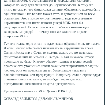
запутанная схема с отстранениями и «дорожными картами»,
которые по ходу дела меняются до неузнаваемости. К тому же
никто не сказал, что финансовая санкция обязательно должна быть
единственной. Она вполне может стать и дополнением ко всем
остальным. Это, в конце концов, логично: ведь все серьезные
нарушения так или иначе наносят ущерб МОК, хотя бы
репутационный. Если в суде можно требовать компенсации
за моральный ущерб — почему того же самого не вправе
попросить МОК?
Тут есть только одно «но»: по идее, закон обратной силы не имеет.
И если Россию собираются наказывать за нарушения во время
Олимпийских игр в Сочи, то должны делать это по правилам,
существовавшим на момент 2014 года. А там никакого штрафа
прописано не было. К этому общему правилу в юридической
практике есть уточнение: новый закон может применяться задним
числом, если он предусматривает более мягкое наказание
для обвиняемого, чем предыдущий. Например, если в стране вдруг
отменили смертную казнь, то это будет верно для всех
преступников, независимо от даты преступления.
Руководитель комиссии МОК Денис ОСВАЛЬД.
ОСВАЛЬД ЗАЙМЕТСЯ ДЕЛАМИ ЛЫЖНИКОВ