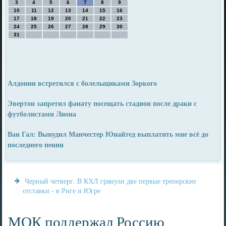
3
4
5
6
7
8
9
10
11
12
13
14
15
16
17
18
19
20
21
22
23
24
25
26
27
28
29
30
31
Алдонин встретился с болельщиками Зоркого
Эвертон запретил фанату посещать стадион после драки с
футболистами Лиона
Ван Гал: Вынудил Манчестер Юнайтед выплатить мне всё до
последнего пенни
Черный четверг. В КХЛ грянули две первые тренерские
отставки - в Риге и Югре
МОК поддержал Россию