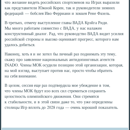
что желание видеть российских спортсменов на Играх выразили
как представители Южной Кореи, так и руководители зимних
федераций — бобслея Иво Ферриани и хоккея Рене Фазель.
В-третьих, отмечу выступление главы ВАДА Крэйга Риди.
Мы много работаем совместно с ВАДА, у нас налажен
конструктивный диалог. Рад, что руководство ВАДА видит усилия
российской стороны и высоко оценивает прогресс, которого нам
удалось добиться.
Наконец, хоть я и не хотел бы личный раз поднимать эту тему,
скажу про заявление национальных антидопинговых агентств
INADO. Члены МОК осудили позицию этой организации, которая,
на мой взгляд, выступает против нас, просто чтобы обратить
на себя внимание.
В целом, сессия еще раз подтвердила мое убеждение в том,
что члены МОК будут изо всех сил стремиться сохранить
целостность олимпийского движения. Они стремятся
к стабильности, и в этой связи даже то, что уже определены
столицы Игр вплоть до 2028 года — очень хороший показатель.