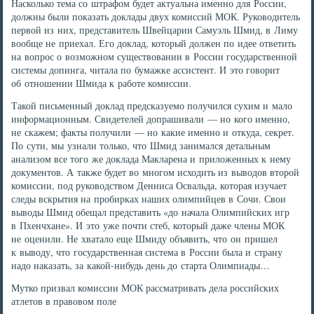
Насколько тема со штрафом будет актуальна именно для России,
должны были показать доклады двух комиссий МОК. Руководитель
первой из них, представитель Швейцарии Самуэль Шмид, в Лиму
вообще не приехал. Его доклад, который должен по идее ответить
на вопрос о возможном существовании в России государственной
системы допинга, читала по бумажке ассистент. И это говорит
об отношении Шмида к работе комиссии.
Такой письменный доклад предсказуемо получился сухим и мало
информационным. Свидетелей допрашивали — но кого именно,
не скажем; факты получили — но какие именно и откуда, секрет.
По сути, мы узнали только, что Шмид занимался детальным
анализом все того же доклада Макларена и приложенных к нему
документов. А также будет во многом исходить из выводов второй
комиссии, под руководством Денниса Освальда, которая изучает
следы вскрытия на пробирках наших олимпийцев в Сочи. Свои
выводы Шмид обещал представить «до начала Олимпийских игр
в Пхенчхане». И это уже почти стеб, который даже члены МОК
не оценили. Не хватало еще Шмиду объявить, что он пришел
к выводу, что государственная система в России была и страну
надо наказать, за какой-нибудь день до старта Олимпиады…
Мутко призвал комиссии МОК рассматривать дела российских
атлетов в правовом поле