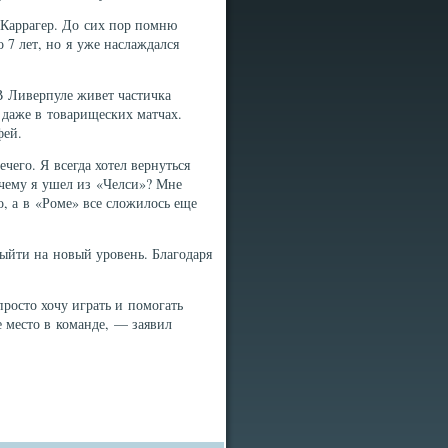
Каррагер. До сих пор помню
 7 лет, но я уже наслаждался
В Ливерпуле живет частичка
 даже в товарищеских матчах.
фей.
ечего. Я всегда хотел вернуться
очему я ушел из «Челси»? Мне
, а в «Роме» все сложилось еще
ыйти на новый уровень. Благодаря
просто хочу играть и помогать
 место в команде, — заявил