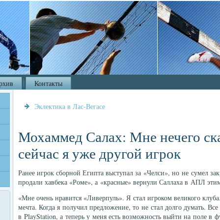
рхив
Контакты
Эклектика в Лас-Вегасе
Мохаммед Салах: Мне нечего сказ
сейчас я уже другой игрок
Ранее игрок сборной Египта выступал за «Челси», но не сумел за
продали хавбека «Роме», а «красные» вернули Саллаха в АПЛ этим
«Мне очень нравится «Ливерпуль». Я стал игроком великого клуба
мечта. Когда я получил предложение, то не стал долго думать. Все 
в PlayStation, а теперь у меня есть возможность выйти на поле в ф