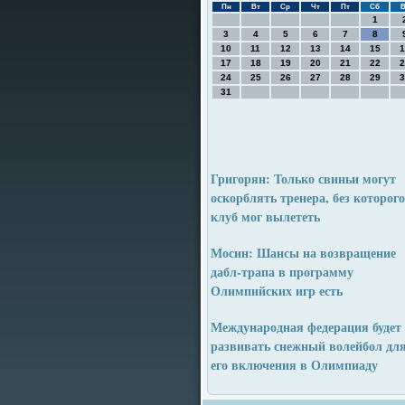
Пн
Вт
Ср
Чт
Пт
Сб
В
1
3
4
5
6
7
8
10
11
12
13
14
15
1
17
18
19
20
21
22
2
24
25
26
27
28
29
3
31
Григорян: Только свиньи могут
оскорблять тренера, без которого
клуб мог вылететь
Мосин: Шансы на возвращение
дабл-трапа в программу
Олимпийских игр есть
Международная федерация будет
развивать снежный волейбол дл
его включения в Олимпиаду