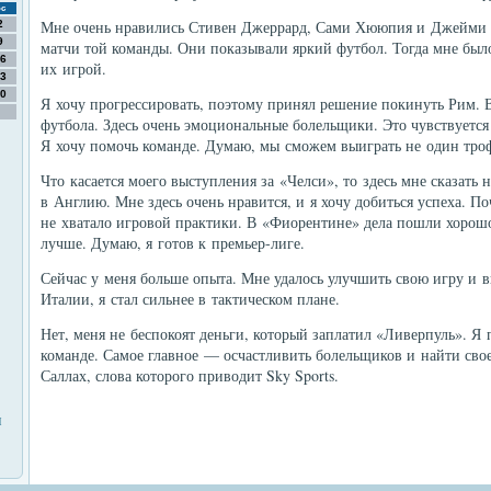
с
Мне очень нравились Стивен Джеррард, Сами Хююпия и Джейми 
2
9
матчи той команды. Они показывали яркий футбол. Тогда мне было
6
их игрой.
3
0
Я хочу прогрессировать, поэтому принял решение покинуть Рим. 
футбола. Здесь очень эмоциональные болельщики. Это чувствуется
Я хочу помочь команде. Думаю, мы сможем выиграть не один тро
Что касается моего выступления за «Челси», то здесь мне сказать н
в Англию. Мне здесь очень нравится, и я хочу добиться успеха. П
не хватало игровой практики. В «Фиорентине» дела пошли хорошо
лучше. Думаю, я готов к премьер-лиге.
Сейчас у меня больше опыта. Мне удалось улучшить свою игру и в
Италии, я стал сильнее в тактическом плане.
Нет, меня не беспокоят деньги, который заплатил «Ливерпуль». Я 
команде. Самое главное — осчастливить болельщиков и найти свое
Саллах, слова которого приводит Sky Sports.
я