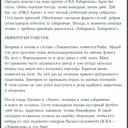
Ожидать аншлага на игре против «СКА-Хабаровска» было бы
глупо. Опять хорошая погода, снова выходные, вновь дачи. Дай
бог, на «РЖД Арене» в этот теплый субботний вечер собралось
1314 тысяч зрителей. Обосбленно смотрели фанаты гостей: добрая
сотня пришла поболеть за хабаровчан. Иногда, в моменты затишья
хозяев, с трибуны армейцев доносилось «Хабаровск, Хабаровск!».
МИРАНЧУКИ FOREVER
Впервые в основе в составе «Локомотива» появился Рыбус. Мацей
тои дело разгонял атаки железнодорожников по левому флангу.
Их дуэт с Фернандешем то и дело давал о себе знать: Ману
по привычке часто сваливался в центр и уже оттуда запускал
вперед под левую ногу польского партнера. Баринов вновь
появился на поле. На этот раз на позиции правого центрального
защитника. Дмитрию не привыкать играть на разных позициях.
В этом сезоне он уже успел выступить в роли крайнего защитника
и опорника.
После ухода Лескано в «Анжи», искорки в атаке хабаровчан
и вовсе не осталось. Гости показывали весьма кустарный футбол
«бей беги», выделялся, наверное, только Никифоров. В такой
ситуации оставалось уповать на ошибку оборонцев, чтобы кто-
нибудь из них подхватил синдром Васина (вспомните ЦСКА —
«Локомотив» и гол Ари).