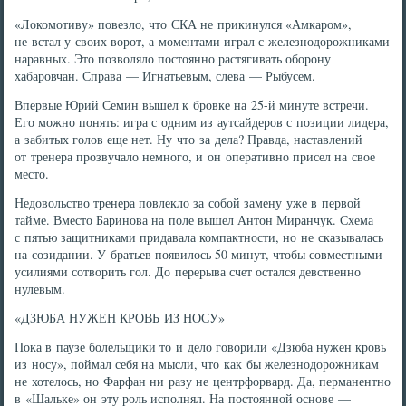
«Локомотиву» повезло, что СКА не прикинулся «Амкаром»,
не встал у своих ворот, а моментами играл с железнодорожниками
наравных. Это позволяло постоянно растягивать оборону
хабаровчан. Справа — Игнатьевым, слева — Рыбусем.
Впервые Юрий Семин вышел к бровке на 25-й минуте встречи.
Его можно понять: игра с одним из аутсайдеров с позиции лидера,
а забитых голов еще нет. Ну что за дела? Правда, наставлений
от тренера прозвучало немного, и он оперативно присел на свое
место.
Недовольство тренера повлекло за собой замену уже в первой
тайме. Вместо Баринова на поле вышел Антон Миранчук. Схема
с пятью защитниками придавала компактности, но не сказывалась
на созидании. У братьев появилось 50 минут, чтобы совместными
усилиями сотворить гол. До перерыва счет остался девственно
нулевым.
«ДЗЮБА НУЖЕН КРОВЬ ИЗ НОСУ»
Пока в паузе болельщики то и дело говорили «Дзюба нужен кровь
из носу», поймал себя на мысли, что как бы железнодорожникам
не хотелось, но Фарфан ни разу не центрфорвард. Да, перманентно
в «Шальке» он эту роль исполнял. На постоянной основе —