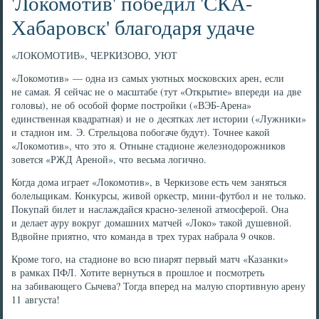
'Локомотив' победил 'СКА-
Хабаровск' благодаря удаче
«ЛОКОМОТИВ», ЧЕРКИЗОВО, УЮТ
«Локомотив» — одна из самых уютных московских арен, если
не самая. Я сейчас не о масштабе (тут «Открытие» впереди на две
головы), не об особой форме постройки («ВЭБ-Арена»
единственная квадратная) и не о десятках лет истории («Лужники»
и стадион им. Э. Стрельцова побогаче будут). Точнее какой
«Локомотив», что это я. Отныне стадионе железнодорожников
зовется «РЖД Ареной», что весьма логично.
Когда дома играет «Локомотив», в Черкизове есть чем заняться
болельщикам. Конкурсы, живой оркестр, мини-футбол и не только.
Покупай билет и наслаждайся красно-зеленой атмосферой. Она
и делает ауру вокруг домашних матчей «Локо» такой душевной.
Вдвойне приятно, что команда в трех турах набрала 9 очков.
Кроме того, на стадионе во всю пиарят первый матч «Казанки»
в рамках ПФЛ. Хотите вернуться в прошлое и посмотреть
на забивающего Сычева? Тогда вперед на малую спортивную арену
11 августа!