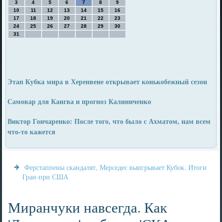
3
4
5
6
7
8
9
10
11
12
13
14
15
16
17
18
19
20
21
22
23
24
25
26
27
28
29
30
31
Этап Кубка мира в Херенвене открывает конькобежный сезон
Самовар для Кангва и прогноз Калиниченко
Виктор Гончаренко: После того, что было с Ахматом, нам всем
что-то кажется
Ферстаппены скандалят, Мерседес выигрывает Кубок. Итоги
Гран-при США
Миранчуки навсегда. Как