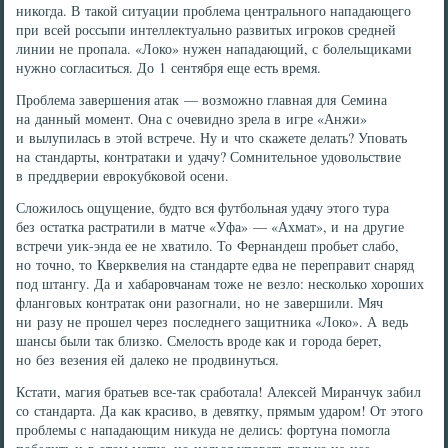
никогда. В такой ситуации проблема центрального нападающего
при всей россыпи интеллектуально развитых игроков средней
линии не пропала. «Локо» нужен нападающий, с болельщиками
нужно согласиться. До 1 сентября еще есть время.
Проблема завершения атак — возможно главная для Семина
на данный момент. Она с очевидно зрела в игре «Анжи»
и вылупилась в этой встрече. Ну и что скажете делать? Уповать
на стандарты, контратаки и удачу? Сомнительное удовольствие
в преддверии еврокубковой осени.
Сложилось ощущение, будто вся футбольная удачу этого тура
без остатка растратили в матче «Уфа» — «Ахмат», и на другие
встречи уик-энда ее не хватило. То Фернандеш пробьет слабо,
но точно, то Кверквелия на стандарте едва не переправит снаряд
под штангу. Да и хабаровчанам тоже не везло: несколько хороших
фланговых контратак они разогнали, но не завершили. Мяч
ни разу не прошел через последнего защитника «Локо». А ведь
шансы были так близко. Смелость вроде как и города берет,
но без везения ей далеко не продвинуться.
Кстати, магия братьев все-так сработала! Алексей Миранчук забил
со стандарта. Да как красиво, в девятку, прямым ударом! От этого
проблемы с нападающим никуда не делись: фортуна помогла