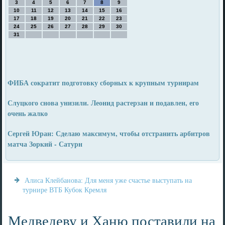
3
4
5
6
7
8
9
10
11
12
13
14
15
16
17
18
19
20
21
22
23
24
25
26
27
28
29
30
31
ФИБА сократит подготовку сборных к крупным турнирам
Слуцкого снова унизили. Леонид растерзан и подавлен, его
очень жалко
Сергей Юран: Сделаю максимум, чтобы отстранить арбитров
матча Зоркий - Сатурн
Алиса Клейбанова: Для меня уже счастье выступать на
турнире ВТБ Кубок Кремля
Медведеву и Ханю поставили на