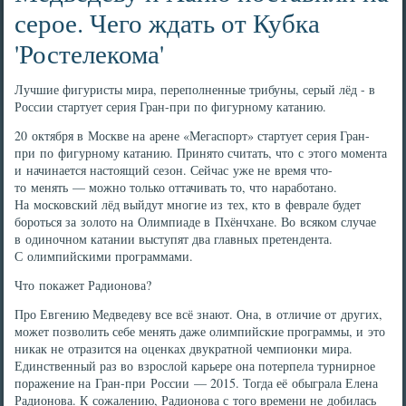
серое. Чего ждать от Кубка
'Ростелекома'
Лучшие фигуристы мира, переполненные трибуны, серый лёд - в
России стартует серия Гран-при по фигурному катанию.
20 октября в Москве на арене «Мегаспорт» стартует серия Гран-
при по фигурному катанию. Принято считать, что с этого момента
и начинается настоящий сезон. Сейчас уже не время что-
то менять — можно только оттачивать то, что наработано.
На московский лёд выйдут многие из тех, кто в феврале будет
бороться за золото на Олимпиаде в Пхёнчхане. Во всяком случае
в одиночном катании выступят два главных претендента.
С олимпийскими программами.
Что покажет Радионова?
Про Евгению Медведеву все всё знают. Она, в отличие от других,
может позволить себе менять даже олимпийские программы, и это
никак не отразится на оценках двукратной чемпионки мира.
Единственный раз во взрослой карьере она потерпела турнирное
поражение на Гран-при России — 2015. Тогда её обыграла Елена
Радионова. К сожалению, Радионова с того времени не добилась