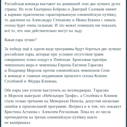
Российская команда выставит на домашний этап два лучших дуэта
страны. Но если Екатерина Боброва и Дмитрий Соловьёв имеют
в кармане практически гарантированную олимпийскую путёвку,
то давление на Александру Степанову и Ивана Букина с начала
сезона будет очень сильным. И это может помешать им показать
всё то, что они действительно могут на льду.
Какая пара лучше?
За победу ещё в одном виде программы будут бороться две лучшие
российские пары, которые при условии отсутствия травм
совершенно точно поедут в Пхёнчхан. Бронзовые призёры
чемпионата мира и чемпионы Европы Евгения Тарасова
и Владимир Морозов против олимпийских чемпионов Сочи
в команде и главных неудачников прошлого сезона Ксении
Столбовой и Фёдора Климова.
Обе пары уже успели выступить на челленджерах. Тарасова
и Морозов выиграли «Небельхорн Трофи», а Столбова и Климов
стали только третьими на Мемориале Непелы, допустив несколько
ошибок в произвольной программе. Интрига и в том, что покажут
Кристина Астахова с Алексеем Рогоновым. Пока их из числа
претендентов на третью олимпийскую путёвку никто
не вычёркивал.