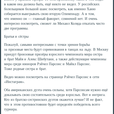
в каком она должна быть, ещё никто не видел. У российских
болельщиков большой шанс посмотреть, как именно Ханю
собирается выигрывать свою вторую Олимпиаду. А в том,
что именно он — главный фаворит, сомнений нет. И очень
интересно посмотреть, сможет ли Михаил Коляда откатать чисто
две программы.
Братья и сёстры
Пожалуй, самыми интересными с точки зрения борьбы
за призовые места будут соревнования в танцах на льду. В Москву
приедут бронзовые призёры взрослого чемпионата мира сестра
и брат Майя и Алекс Шибутани, а также действующие чемпионы
мира среди юниоров Рэйчел Парсонс и Майкл Парсонс.
Тоже родные сестра и брат.
Видео можно посмотреть на странице Рэйчел Парсонс в сети
«Инстаграм».
Оба американских дуэта очень сильны, хотя Парсонсам нужно ещё
доказывать свою состоятельность среди взрослых. Вот и интрига.
Кто из братско-сестринских дуэтов окажется лучше? И не факт,
что в этом противостоянии будет определён победитель всего
турнира.