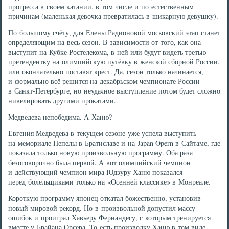
прогресса в своём катании, в том числе и по естественным
причинам (маленькая девочка превратилась в шикарную девушку).
По большому счёту, для Елены Радионовой московский этап станет
определяющим на весь сезон. В зависимости от того, как она
выступит на Кубке Ростелекома, в ней или будут видеть третью
претендентку на олимпийскую путёвку в женской сборной России,
или окончательно поставят крест. Да, сезон только начинается,
и формально всё решится на декабрьском чемпионате России
в Санкт-Петербурге, но неудачное выступление потом будет сложно
нивелировать другими прокатами.
Медведева непобедима. А Ханю?
Евгения Медведева в текущем сезоне уже успела выступить
на мемориале Непелы в Братиславе и на Japan Opern в Сайтаме, где
показала только новую произвольную программу. Оба раза
безоговорочно была первой. А вот олимпийский чемпион
и действующий чемпион мира Юдзуру Ханю показался
перед болельщиками только на «Осенней классике» в Монреале.
Короткую программу японец откатал божественно, установив
новый мировой рекорд. Но в произвольной допустил массу
ошибок и проиграл Хавьеру Фернандесу, с которым тренируется
вместе у Брайана Орсера. То есть произволку Ханю в том виде,