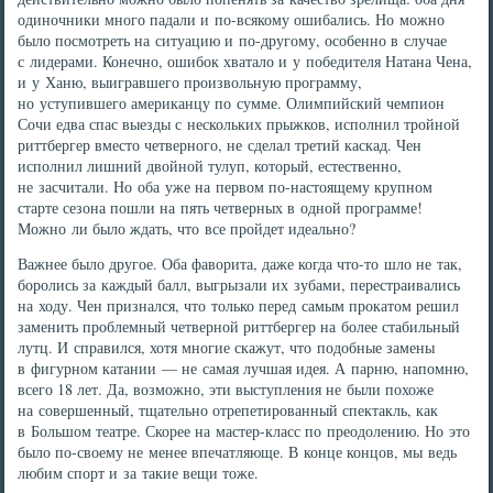
одиночники много падали и по-всякому ошибались. Но можно
было посмотреть на ситуацию и по-другому, особенно в случае
с лидерами. Конечно, ошибок хватало и у победителя Натана Чена,
и у Ханю, выигравшего произвольную программу,
но уступившего американцу по сумме. Олимпийский чемпион
Сочи едва спас выезды с нескольких прыжков, исполнил тройной
риттбергер вместо четверного, не сделал третий каскад. Чен
исполнил лишний двойной тулуп, который, естественно,
не засчитали. Но оба уже на первом по-настоящему крупном
старте сезона пошли на пять четверных в одной программе!
Можно ли было ждать, что все пройдет идеально?
Важнее было другое. Оба фаворита, даже когда что-то шло не так,
боролись за каждый балл, выгрызали их зубами, перестраивались
на ходу. Чен признался, что только перед самым прокатом решил
заменить проблемный четверной риттбергер на более стабильный
лутц. И справился, хотя многие скажут, что подобные замены
в фигурном катании — не самая лучшая идея. А парню, напомню,
всего 18 лет. Да, возможно, эти выступления не были похоже
на совершенный, тщательно отрепетированный спектакль, как
в Большом театре. Скорее на мастер-класс по преодолению. Но это
было по-своему не менее впечатляюще. В конце концов, мы ведь
любим спорт и за такие вещи тоже.