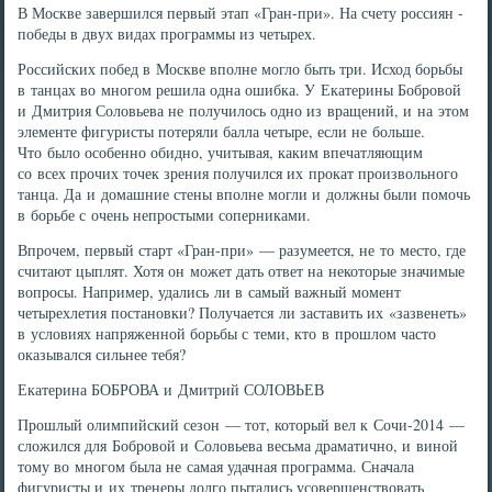
В Москве завершился первый этап «Гран-при». На счету россиян -
победы в двух видах программы из четырех.
Российских побед в Москве вполне могло быть три. Исход борьбы
в танцах во многом решила одна ошибка. У Екатерины Бобровой
и Дмитрия Соловьева не получилось одно из вращений, и на этом
элементе фигуристы потеряли балла четыре, если не больше.
Что было особенно обидно, учитывая, каким впечатляющим
со всех прочих точек зрения получился их прокат произвольного
танца. Да и домашние стены вполне могли и должны были помочь
в борьбе с очень непростыми соперниками.
Впрочем, первый старт «Гран-при» — разумеется, не то место, где
считают цыплят. Хотя он может дать ответ на некоторые значимые
вопросы. Например, удались ли в самый важный момент
четырехлетия постановки? Получается ли заставить их «зазвенеть»
в условиях напряженной борьбы с теми, кто в прошлом часто
оказывался сильнее тебя?
Екатерина БОБРОВА и Дмитрий СОЛОВЬЕВ
Прошлый олимпийский сезон — тот, который вел к Сочи-2014 —
сложился для Бобровой и Соловьева весьма драматично, и виной
тому во многом была не самая удачная программа. Сначала
фигуристы и их тренеры долго пытались усовершенствовать