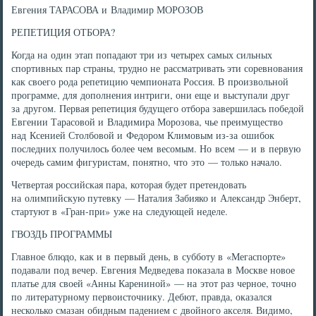
Евгения ТАРАСОВА и Владимир МОРОЗОВ
РЕПЕТИЦИЯ ОТБОРА?
Когда на один этап попадают три из четырех самых сильных
спортивных пар страны, трудно не рассматривать эти соревнования
как своего рода репетицию чемпионата Россия. В произвольной
программе, для дополнения интриги, они еще и выступали друг
за другом. Первая репетиция будущего отбора завершилась победой
Евгении Тарасовой и Владимира Морозова, чье преимущество
над Ксенией Столбовой и Федором Климовым из-за ошибок
последних получилось более чем весомым. Но всем — и в первую
очередь самим фигуристам, понятно, что это — только начало.
Четвертая российская пара, которая будет претендовать
на олимпийскую путевку — Наталия Забияко и Александр Энберт,
стартуют в «Гран-при» уже на следующей неделе.
ГВОЗДЬ ПРОГРАММЫ
Главное блюдо, как и в первый день, в субботу в «Мегаспорте»
подавали под вечер. Евгения Медведева показала в Москве новое
платье для своей «Анны Карениной» — на этот раз черное, точно
по литературному первоисточнику. Дебют, правда, оказался
несколько смазан обидным падением с двойного акселя. Видимо,