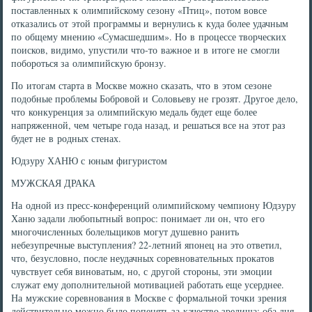
поставленных к олимпийскому сезону «Птиц», потом вовсе
отказались от этой программы и вернулись к куда более удачным
по общему мнению «Сумасшедшим». Но в процессе творческих
поисков, видимо, упустили что-то важное и в итоге не смогли
побороться за олимпийскую бронзу.
По итогам старта в Москве можно сказать, что в этом сезоне
подобные проблемы Бобровой и Соловьеву не грозят. Другое дело,
что конкуренция за олимпийскую медаль будет еще более
напряженной, чем четыре года назад, и решаться все на этот раз
будет не в родных стенах.
Юдзуру ХАНЮ с юным фигуристом
МУЖСКАЯ ДРАКА
На одной из пресс-конференций олимпийскому чемпиону Юдзуру
Ханю задали любопытный вопрос: понимает ли он, что его
многочисленных болельщиков могут душевно ранить
небезупречные выступления? 22-летний японец на это ответил,
что, безусловно, после неудачных соревновательных прокатов
чувствует себя виноватым, но, с другой стороны, эти эмоции
служат ему дополнительной мотивацией работать еще усерднее.
На мужские соревнования в Москве с формальной точки зрения
действительно можно было попенять за качество зрелища: оба дня