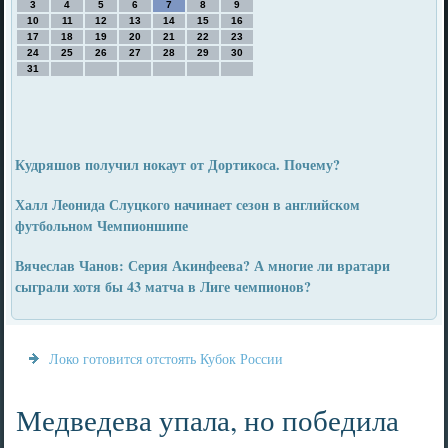
3
4
5
6
7
8
9
10
11
12
13
14
15
16
17
18
19
20
21
22
23
24
25
26
27
28
29
30
31
Кудряшов получил нокаут от Дортикоса. Почему?
Халл Леонида Слуцкого начинает сезон в английском
футбольном Чемпионшипе
Вячеслав Чанов: Серия Акинфеева? А многие ли вратари
сыграли хотя бы 43 матча в Лиге чемпионов?
Локо готовится отстоять Кубок России
Медведева упала, но победила