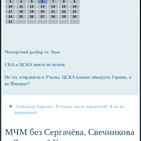
3
4
5
6
7
8
9
10
11
12
13
14
15
16
17
18
19
20
21
22
23
24
25
26
27
28
29
30
31
Четвертной разбор от Локо
СКА и ЦСКА никто не нужен
Не тех отправили в Учалы. ЦСКА важнее обыграть Горняк, а
не Йокерит?
Александр Карелин: Я плакал после поражений. Я же не
деревянный
МЧМ без Сергачёва, Свечникова