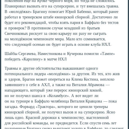
поколения ещё на Кубке Чёрного моря, но тогда не сложилось.
Планировал вызвать его на суперсерию, и тут вмешалась травма.
В «молодёжке» Брагину помогает Юрий Бабенко, который ранее
работал в тренерском штабе юниорской сборной. Достаточно ли
будет его рекомендаций, чтобы взять парня в Баффало без тестов
и проверок? В противном случае младший из братьев
Свечниковых рискует за свою карьеру ни разу не сыграть
на молодёжном чемпионате мира. Мало кто сомневается,
что следующей осенью он будет играть в основе клуба НХЛ.
Шайбы Сергачева, Наместникова и Кучерова помогли «Тампе»
победить «Каролину» в матче НХЛ
Травмы и другие обстоятельства выкашивают одного
потенциального лидера «молодёжки» за другим. Из тех, кто жив
и здоров, Брагин может опереться на Клима Костина, неплохо
заявившего о себе в АХЛ, а также на Виталия Абрамова —
нападающего, который уже перерос юниорский хоккей,
но не получил шанса в «Коламбусе». А вот видит ли
он на турнире в Баффало челябинца Виталия Кравцова — пока
загадка. Форвард «Трактора», которого не ценили тренеры
юниорской сборной, не получил вызов и на суперсерию. Ясно
лишь одно. Красной дорожки к чемпионству, выстеленной
для российской команды, не предвидится. Если спустя семь лет
подопечные Брагина снова выиграют золото в Баффало, то сделают