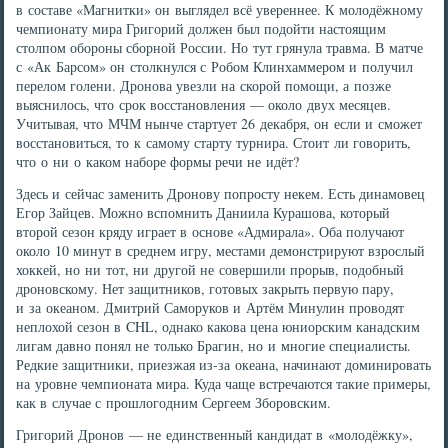
в составе «Магнитки» он выглядел всё увереннее. К молодёжному
чемпионату мира Григорий должен был подойти настоящим
столпом обороны сборной России. Но тут грянула травма. В матче
с «Ак Барсом» он столкнулся с Робом Клинхаммером и получил
перелом голени. Дронова увезли на скорой помощи, а позже
выяснилось, что срок восстановления — около двух месяцев.
Учитывая, что МЧМ нынче стартует 26 декабря, он если и сможет
восстановиться, то к самому старту турнира. Стоит ли говорить,
что о ни о каком наборе формы речи не идёт?
Здесь и сейчас заменить Дронову попросту некем. Есть динамовец
Егор Зайцев. Можно вспомнить Даниила Курашова, который
второй сезон кряду играет в основе «Адмирала». Оба получают
около 10 минут в среднем игру, местами демонстрируют взрослый
хоккей, но ни тот, ни другой не совершили прорыв, подобный
дроновскому. Нет защитников, готовых закрыть первую пару,
и за океаном. Дмитрий Саморуков и Артём Минулин проводят
неплохой сезон в CHL, однако какова цена юниорским канадским
лигам давно понял не только Брагин, но и многие специалисты.
Редкие защитники, приезжая из-за океана, начинают доминировать
на уровне чемпионата мира. Куда чаще встречаются такие примеры,
как в случае с прошлогодним Сергеем Зборовским.
Григорий Дронов — не единственный кандидат в «молодёжку»,