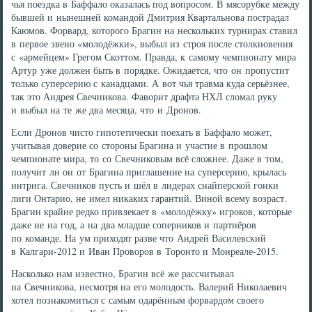
чья поездка в Баффало оказалась под вопросом. В мясорубке между
бывшей и нынешней командой Дмитрия Квартальнова пострадал
Каюмов. Форвард, которого Брагин на нескольких турнирах ставил
в первое звено «молодёжки», выбыл из строя после столкновения
с «армейцем» Грегом Скоттом. Правда, к самому чемпионату мира
Артур уже должен быть в порядке. Ожидается, что он пропустит
только суперсерию с канадцами. А вот чья травма куда серьёзнее,
так это Андрея Свечникова. Фаворит драфта НХЛ сломал руку
и выбыл на те же два месяца, что и Дронов.
Если Дронов чисто гипотетически поехать в Баффало может,
учитывая доверие со стороны Брагина и участие в прошлом
чемпионате мира, то со Свечниковым всё сложнее. Даже в том,
получит ли он от Брагина приглашение на суперсерию, крылась
интрига. Свечников пусть и шёл в лидерах снайперской гонки
лиги Онтарио, не имел никаких гарантий. Виной всему возраст.
Брагин крайне редко привлекает в «молодёжку» игроков, которые
даже не на год, а на два младше соперников и партнёров
по команде. На ум приходят разве что Андрей Василевский
в Калгари-2012 и Иван Проворов в Торонто и Монреале-2015.
Насколько нам известно, Брагин всё же рассчитывал
на Свечникова, несмотря на его молодость. Валерий Николаевич
хотел познакомиться с самым одарённым форвардом своего