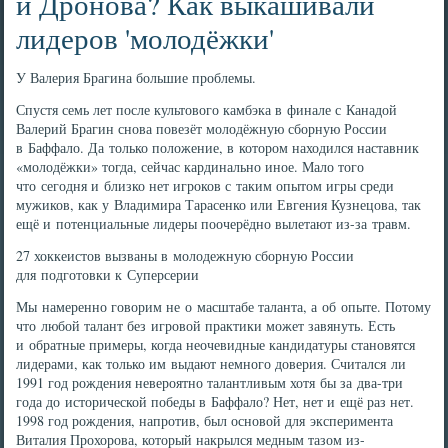
и Дронова? Как выкашивали
лидеров 'молодёжки'
У Валерия Брагина большие проблемы.
Спустя семь лет после культового камбэка в финале с Канадой
Валерий Брагин снова повезёт молодёжную сборную России
в Баффало. Да только положение, в котором находился наставник
«молодёжки» тогда, сейчас кардинально иное. Мало того
что сегодня и близко нет игроков с таким опытом игры среди
мужиков, как у Владимира Тарасенко или Евгения Кузнецова, так
ещё и потенциальные лидеры поочерёдно вылетают из-за травм.
27 хоккеистов вызваны в молодежную сборную России
для подготовки к Суперсерии
Мы намеренно говорим не о масштабе таланта, а об опыте. Потому
что любой талант без игровой практики может завянуть. Есть
и обратные примеры, когда неочевидные кандидатуры становятся
лидерами, как только им выдают немного доверия. Считался ли
1991 год рождения невероятно талантливым хотя бы за два-три
года до исторической победы в Баффало? Нет, нет и ещё раз нет.
1998 год рождения, напротив, был основой для эксперимента
Виталия Прохорова, который накрылся медным тазом из-