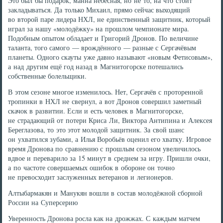
Это был бы подарок, манна небесная, но не то, на что стоит
закладываться. Да только Михаил, прямо сейчас выходящий
во второй паре лидера НХЛ, не единственный защитник, который
играл за нашу «молодёжку» на прошлом чемпионате мира.
Подобным опытом обладает и Григорий Дронов. По величине
таланта, того самого — врождённого — разные с Сергачёвым
планеты. Одного скауты уже давно называют «новым Фетисовым»,
а над другим ещё год назад в Магнитогорске потешались
собственные болельщики.
В этом сезоне многое изменилось. Нет, Сергачёв с проторенной
тропинки в НХЛ не свернул, а вот Дронов совершил заметный
скачок в развитии. Если и есть человек в Магнитогорске,
не страдающий от потери Криса Ли, Виктора Антипина и Алексея
Береглазова, то это этот молодой защитник. За свой шанс
он ухватился зубами, а Илья Воробьёв оценил его хватку. Игровое
время Дронова по сравнению с прошлым сезоном увеличилось
вдвое и переварило за 15 минут в среднем за игру. Пришли очки,
а по частоте совершаемых ошибок в обороне он точно
не превосходит заслуженных ветеранов и легионеров.
Алтыбармакян и Манукян вошли в состав молодёжной сборной
России на Суперсерию
Уверенность Дронова росла как на дрожжах. С каждым матчем