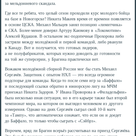
за мельдониевого скандала.
Где все те ребята, что целый сезон проходили курс молодого бойца
на базе в Новогорске? Никита Макеев время от времени появляется
в основе ЦСКА. Михаил Мальцев занял позицию «лимитчика»
в СКА. Более-менее доверял Артуру Каюмову в «Локомотиве»
Алексей Кудашов. В остальном экс-подопечные Прохорова либо
застряли между молодёжной и первой командой, либо рванули
в Канаду. Вот и получается, что готовых лидеров,
а не полуфабрикатов, которых нужно доводить до готовности
на той же суперсерии, у Брагина практически нет.
Вожаком молодёжной сборной России мог бы стать Михаил
Сергачёв. Защитник с опытом НХЛ — это всегда огромное
подспорье для команды. Когда-то после семи игр за «Баффало»
и последующей ссылки обратно в юниорскую лигу на МЧМ
приезжал Никита Задоров. У Ивана Проворова в «Филадельфии»
была несколько иная ситуация, но в его карьере также был второй
чемпионат мира, на котором он выглядел человеком из другого
измерения. Однако на днях Сергачёв сыграл свой 10-й матч
за «Тампу», что автоматически означает, что если он и доедет
до Баффало, то только чтобы сыграть с «Сэйбрз».
Впрочем, вряд ли Брагин всерьёз рассчитывал на приезд Сергачёва.