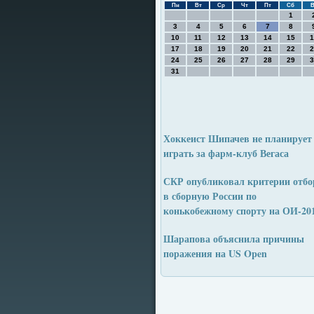
Пн
Вт
Ср
Чт
Пт
Сб
В
1
3
4
5
6
7
8
10
11
12
13
14
15
1
17
18
19
20
21
22
2
24
25
26
27
28
29
3
31
Хоккеист Шипачев не планирует
играть за фарм-клуб Вегаса
СКР опубликовал критерии отбо
в сборную России по
конькобежному спорту на ОИ-20
Шарапова объяснила причины
поражения на US Open