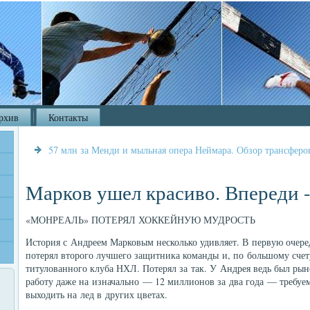
рхив
Контакты
57 млн за Менди и мыльная опера Неймара. Обзор трансфер
Марков ушел красиво. Впереди 
«МОНРЕАЛЬ» ПОТЕРЯЛ ХОККЕЙНУЮ МУДРОСТЬ
История с Андреем Марковым несколько удивляет. В первую очере
потерял второго лучшего защитника команды и, по большому счет
титулованного клуба НХЛ. Потерял за так. У Андрея ведь был рын
работу даже на изначально — 12 миллионов за два года — требуем
выходить на лед в других цветах.