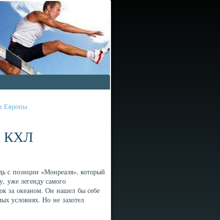
ов Европы
- КХЛ
дь с позиции «Монреаля», который
у, уже легенду самого
ок за океаном. Он нашел бы себе
ых условиях. Но не захотел