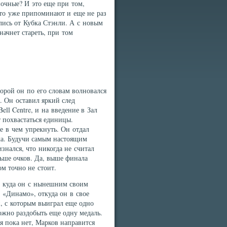
ночные? И это еще при том,
это уже припоминают и еще не раз
лись от Кубка Стэнли. А с новым
ачнет стареть, при том
орой он по его словам волновался
. Он оставил яркий след
ell Centre, и на введение в Зал
т похвастаться единицы.
е в чем упрекнуть. Он отдал
тка. Будучи самым настоящим
знался, что никогда не считал
льше очков. Да, выше финала
ом точно не стоит.
 куда он с нынешним своим
 «Динамо», откуда он в свое
, с которым выиграл еще одно
можно раздобыть еще одну медаль.
я пока нет, Марков направится