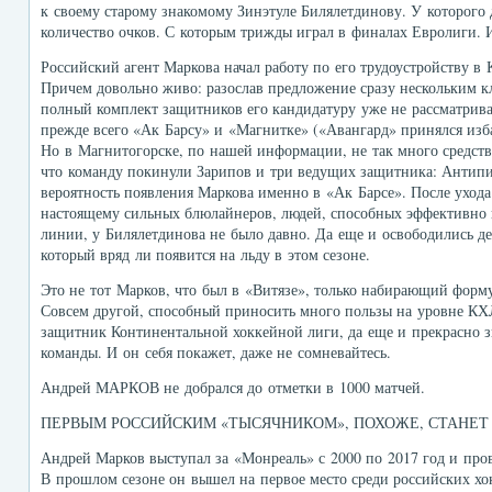
к своему старому знакомому Зинэтуле Билялетдинову. У которого
количество очков. С которым трижды играл в финалах Евролиги. 
Российский агент Маркова начал работу по его трудоустройству в 
Причем довольно живо: разослав предложение сразу нескольким
полный комплект защитников его кандидатуру уже не рассматрив
прежде всего «Ак Барсу» и «Магнитке» («Авангард» принялся изба
Но в Магнитогорске, по нашей информации, не так много средств,
что команду покинули Зарипов и три ведущих защитника: Антипи
вероятность появления Маркова именно в «Ак Барсе». После уход
настоящему сильных блюлайнеров, людей, способных эффективно 
линии, у Билялетдинова не было давно. Да еще и освободились де
который вряд ли появится на льду в этом сезоне.
Это не тот Марков, что был в «Витязе», только набирающий форму
Совсем другой, способный приносить много пользы на уровне КХ
защитник Континентальной хоккейной лиги, да еще и прекрасно 
команды. И он себя покажет, даже не сомневайтесь.
Андрей МАРКОВ не добрался до отметки в 1000 матчей.
ПЕРВЫМ РОССИЙСКИМ «ТЫСЯЧНИКОМ», ПОХОЖЕ, СТАНЕТ
Андрей Марков выступал за «Монреаль» с 2000 по 2017 год и пров
В прошлом сезоне он вышел на первое место среди российских хо