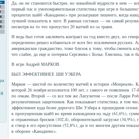
Да, он не становится быстрее, но хоккейной мудрости в нем — хо
с
2
первый пас и умопомрачительная статистика при игре в большинст
9
процентах шайб «Канадиенс» при розыгрыше лишнего, когда наход
6
лучший показатель в лиге. В равных составах — он самый резуль
3
несмотря на то что пропустил 20 матчей из-за травм.
0
И ведь был готов заключить контракт на год вместо двух, но ген
определенно решил избавиться от всех без исключения русских. А
американское гражданство, тоже близок к тому, чтобы сменить клу
что слабее, да еще и потеряла Сергачева с Болье. Емелина, так и б
В игре Андрей МАРКОВ.
БЫЛ ЭФФЕКТИВНЕЕ ШИ УЭБЕРА
ра
Марков — шестой по количеству матчей в истории «Монреаля». 
которой 26 ноября исполнится 100 лет, с самого ее появления. 17-
18
по очкам. Второй — со все тем же Лапуэнтом — после Ларри Роб
результативных защитников. Как показывает статистика, в том чи
эффективнее куда более дорогого Ши Уэбера в прошедшем сезоне
к пропущенным шайб во время нахождения на льду (61,6%), сумм
и отраженных бросков (102,4), оборонительной загрузке (34,9%),
в створ в его присутствии (52,8%), да и по многим другим показ
в обороне «Канадиенс».