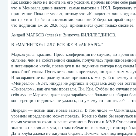
Как можно было не пойти на его условия, причем вполне себе ры
что в Монреале дикие налоги, самые высокие в НХЛ. Бержевену 
припомнят. Пока не уволят, потому что «Канадиенс» лишь отдали
контрактом Прайса и восемью миллионами Уэбера, который скоро н
что подписан аж до 2026 года, приблизится будет только сложнее.
Андрей МАРКОВ (слева) и Зинэтула БИЛЯЛЕТДИНОВ.
В «МАГНИТКУ»? ИЛИ ВСЕ ЖЕ В «АК БАРС»?
Марков ушел красиво. Пресс-конференция по случаю, во время кот
сильнее, чем на собственной свадьбе, получилась проникновенной
в легендарном клубе, претендуя и на поднятие свитера под своды B
хоккейной славы. Пусть всего лишь претендуя, но даже этим могу
И возвращение на родину тоже пришлось к месту. Его некому и н
«Монреалю» 16 лет, никуда не дергаясь и отдаваясь делу без оста
«Генералом», как его там прозвали. Пи. Кей. Суббан по случаю при
себя лучше Маркова, даже когда зарабатывал больше и набирал бо
конференции подняться не удалось, но уж ему-то винить себя в эт
Впереди — новый шаг, новые вызовы. В том числе — Олимпиада,
уровнем определенно может поехать. Красиво было бы вернуться в
время уезжал за океан в ранге чемпиона России и MVP Суперлиги
золото во время локаута, но там сейчас не та команда, с которой 
Да и клуба далеко не жирный бюджет. Похоже, хотя подтверждени