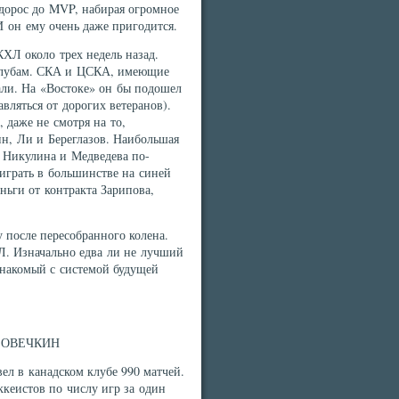
 дорос до MVP, набирая огромное
И он ему очень даже пригодится.
КХЛ около трех недель назад.
 клубам. СКА и ЦСКА, имеющие
али. На «Востоке» он бы подошел
вляться от дорогих ветеранов).
 даже не смотря на то,
н, Ли и Береглазов. Наибольшая
а Никулина и Медведева по-
играть в большинстве на синей
ньги от контракта Зарипова,
 после пересобранного колена.
Л. Изначально едва ли не лучший
знакомый с системой будущей
 ОВЕЧКИН
ел в канадском клубе 990 матчей.
ккеистов по числу игр за один