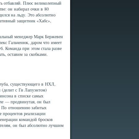
ть отбавляй. Плюс великолепный
ве: он набирал очки в 80
ился на льду. Это абсолютно
тативный защитник «Хабс»,
еральный менеджер Марк Бержевен
лекс Гальченюк, даром что имеет
б. Команда при этом стала разве
ыть, оставим за скобками.
Клуба, существующего в НХЛ,
й (делит с Ги Лапуэнтом)
инсона в списке самых
сле — продвинутая, он был
. По отношению забитых
е процентов реализации
 генерации командой бросков
ателям, он был абсолютно лучшим