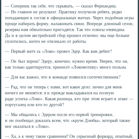
— Соперник так себе, что скрывать, — сказал Фернандеш.
— Но главное не результат. Практику получили ребята, редко
попадающие в состав в официальных матчах. Через подобные игры
проще набирать форму, налаживать связи. Впереди длинный сезон,
резервы нам обязательно пригодятся. Так что плюсы очевидны.
Да и в целом австрийский сбор прошел отлично: мы еще больше
сплотились, ничто не отвлекало от работы.
— Первый матч за «Локо» провел Эдер. Как вам дебют?
— Он был хорош! Эдеру, конечно, нужно время. Уверен, что он,
как только адаптируется, принесет «Локомотиву» много пользы.
— Для вас важно, что в команде появился соотечественник?
— Рад, что он теперь с нами, вот какое дело: лично для меня
ничего не меняется: я и прежде выкладывался на полную
ради успеха «Локо». Какая разница, кто при этом играет в атаке —
португалец или кто-то другой?
— Мы общались с Эдером после его первой тренировки,
и он пообещал доказать всем, что «круче Дзюбы», который также
мог оказаться в «Локо».
— Ха, а к чему такие сравнения? Он серьезный форвард, опытный,