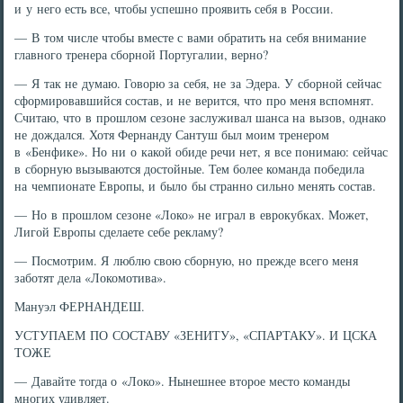
и у него есть все, чтобы успешно проявить себя в России.
— В том числе чтобы вместе с вами обратить на себя внимание
главного тренера сборной Португалии, верно?
— Я так не думаю. Говорю за себя, не за Эдера. У сборной сейчас
сформировавшийся состав, и не верится, что про меня вспомнят.
Считаю, что в прошлом сезоне заслуживал шанса на вызов, однако
не дождался. Хотя Фернанду Сантуш был моим тренером
в «Бенфике». Но ни о какой обиде речи нет, я все понимаю: сейчас
в сборную вызываются достойные. Тем более команда победила
на чемпионате Европы, и было бы странно сильно менять состав.
— Но в прошлом сезоне «Локо» не играл в еврокубках. Может,
Лигой Европы сделаете себе рекламу?
— Посмотрим. Я люблю свою сборную, но прежде всего меня
заботят дела «Локомотива».
Мануэл ФЕРНАНДЕШ.
УСТУПАЕМ ПО СОСТАВУ «ЗЕНИТУ», «СПАРТАКУ». И ЦСКА
ТОЖЕ
— Давайте тогда о «Локо». Нынешнее второе место команды
многих удивляет.