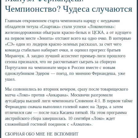
Чемпионство? Чудеса случаются
Главным откровением старта чемпионата наряду с неудачами
обладателя титула «Спартака» стали успехи «Локомотива»:
железнодорожники обыграли красно-белых и ЦСКА, а от идущего
на первом месте «Зенита» отстают всего на одно очко. В интервью
«СЭ» один из лидеров красно-зеленых рассказал, за счет чего
команда стабильно набирает очки, и оценил прогресс братьев
Миранчук. А заодно лучший ассистент премьер-лиги прошлого
сезона признался, что не рассчитывает сыграть за сборную
Португалии на чемпионате мира в России вместе с новым
одноклубником Эдером — поезд, по мнению Фернандеша, уже
ушел.
Мы созвонились во вторник вечером, сразу после товарищеского
матча «Локо» против «Анкарана». Москвичи разгромили
аутсайдера высшей лиги чемпионата Словении 4:1. В первом тайме
Фернандеш сначала выполнил голевой навес на Эдера, а затем
отличился сам — после паса Касаева пяткой. На этом программа
австрийского сбора завершилась. 10 сентября «Локо» ждет
сложнейший гостевой поединок с «Ахматом».
СБОРНАЯ ОБО МНЕ НЕ ВСПОМНИТ