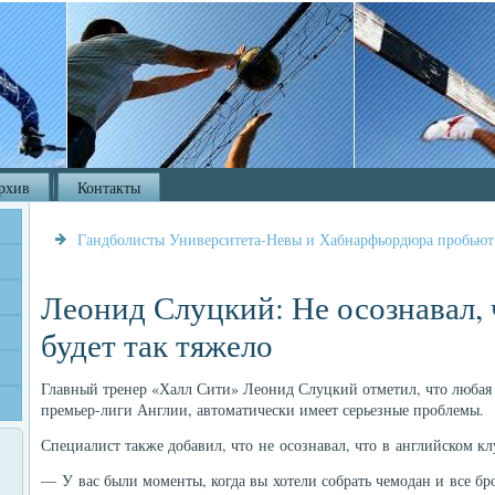
рхив
Контакты
Гандболисты Университета-Невы и Хабнарфьордюра пробьют 
Леонид Слуцкий: Не осознавал, ч
будет так тяжело
Главный тренер «Халл Сити» Леонид Слуцкий отметил, что любая к
премьер-лиги Англии, автоматически имеет серьезные проблемы.
Специалист также добавил, что не осознавал, что в английском клу
— У вас были моменты, когда вы хотели собрать чемодан и все бр