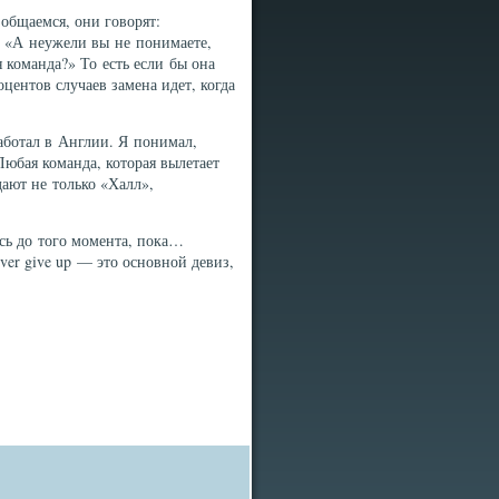
 общаемся, они говорят:
: «А неужели вы не понимаете,
я команда?» То есть если бы она
центов случаев замена идет, когда
работал в Англии. Я понимал,
Любая команда, которая вылетает
ают не только «Халл»,
десь до того момента, пока…
ever give up — это основной девиз,