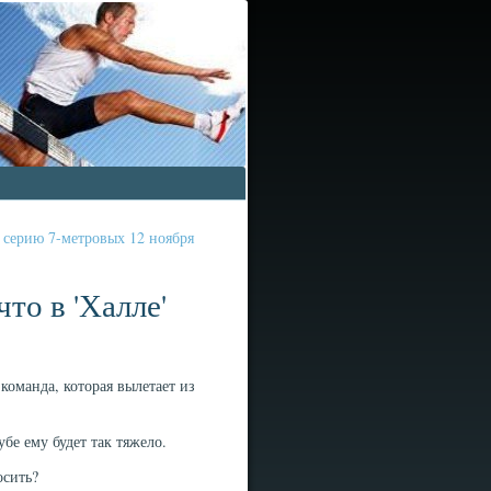
серию 7-метровых 12 ноября
то в 'Халле'
оманда, которая вылетает из
бе ему будет так тяжело.
осить?