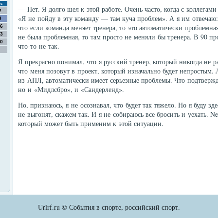
с
— Нет. Я долго шел к этой работе. Очень часто, когда с коллегами
2
«Я не пойду в эту команду — там куча проблем». А я им отвечаю
9
что если команда меняет тренера, то это автоматически проблемна
6
3
не была проблемная, то там просто не меняли бы тренера. В 90 про
0
что-то не так.
Я прекрасно понимал, что я русский тренер, который никогда не 
что меня позовут в проект, который изначально будет непростым. 
из АПЛ, автоматически имеет серьезные проблемы. Что подтвержд
но и «Мидлсбро», и «Сандерленд».
Но, признаюсь, я не осознавал, что будет так тяжело. Но я буду з
не выгонят, скажем так. И я не собираюсь все бросить и уехать. N
который может быть применим к этой ситуации.
Urlrf.ru © События в спорте, российский спорт.