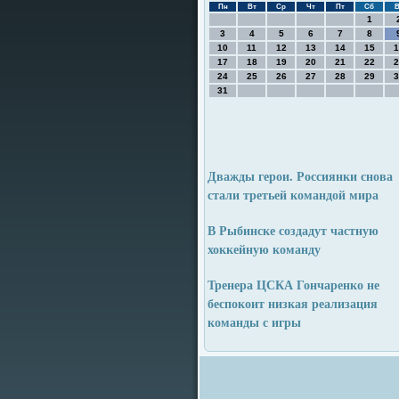
Пн
Вт
Ср
Чт
Пт
Сб
В
1
3
4
5
6
7
8
10
11
12
13
14
15
1
17
18
19
20
21
22
2
24
25
26
27
28
29
3
31
Дважды герои. Россиянки снова
стали третьей командой мира
В Рыбинске создадут частную
хоккейную команду
Тренера ЦСКА Гончаренко не
беспокоит низкая реализация
команды с игры