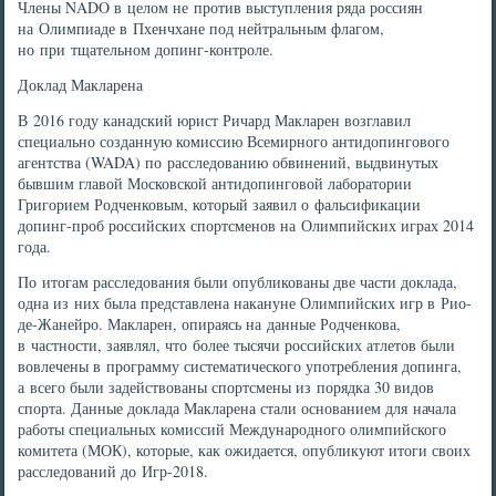
Члены NADO в целом не против выступления ряда россиян
на Олимпиаде в Пхенчхане под нейтральным флагом,
но при тщательном допинг-контроле.
Доклад Макларена
В 2016 году канадский юрист Ричард Макларен возглавил
специально созданную комиссию Всемирного антидопингового
агентства (WADA) по расследованию обвинений, выдвинутых
бывшим главой Московской антидопинговой лаборатории
Григорием Родченковым, который заявил о фальсификации
допинг-проб российских спортсменов на Олимпийских играх 2014
года.
По итогам расследования были опубликованы две части доклада,
одна из них была представлена накануне Олимпийских игр в Рио-
де-Жанейро. Макларен, опираясь на данные Родченкова,
в частности, заявлял, что более тысячи российских атлетов были
вовлечены в программу систематического употребления допинга,
а всего были задействованы спортсмены из порядка 30 видов
спорта. Данные доклада Макларена стали основанием для начала
работы специальных комиссий Международного олимпийского
комитета (МОК), которые, как ожидается, опубликуют итоги своих
расследований до Игр-2018.