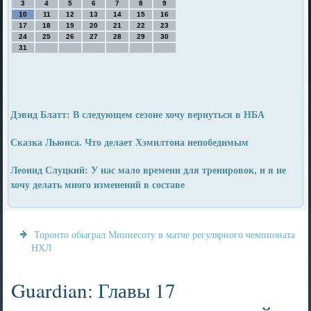
3
4
5
6
7
8
9
10
11
12
13
14
15
16
17
18
19
20
21
22
23
24
25
26
27
28
29
30
31
Дэвид Блатт: В следующем сезоне хочу вернуться в НБА
Сказка Льюиса. Что делает Хэмилтона непобедимым
Леонид Слуцкий: У нас мало времени для тренировок, и я не
хочу делать много изменений в составе
Торонто обыграл Миннесоту в матче регулярного чемпионата
НХЛ
Guardian: Главы 17