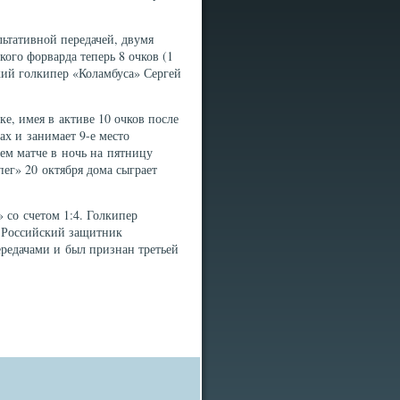
ьтативной передачей, двумя
ого форварда теперь 8 очков (1
ский голкипер «Коламбуса» Сергей
ке, имея в активе 10 очков после
ах и занимает 9-е место
ем матче в ночь на пятницу
ег» 20 октября дома сыграет
 со счетом 1:4. Голкипер
. Российский защитник
редачами и был признан третьей