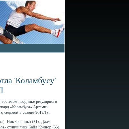
гла 'Коламбусу'
Л
в гостевом поединке регулярного
рвард «Коламбуса» Артемий
го седьмой в сезоне-2017/18.
та), Ник Фолиньо (31), Джек
ега» отличились Кайл Коннор (33)