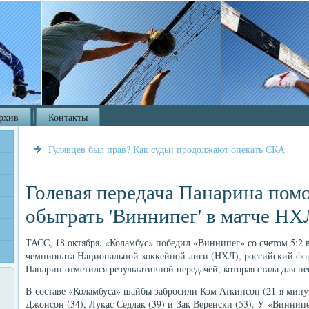
рхив
Контакты
Гулявцев был прав? Как судьи продолжают опекать СКА
Голевая передача Панарина помо
обыграть 'Виннипег' в матче НХ
ТАСС, 18 октября. «Коламбус» победил «Виннипег» со счетом 5:2 
чемпионата Национальной хоккейной лиги (НХЛ), российский фо
Панарин отметился результативной передачей, которая стала для не
В составе «Коламбуса» шайбы забросили Кэм Аткинсон (21-я мину
Джонсон (34), Лукас Седлак (39) и Зак Веренски (53). У «Виннип