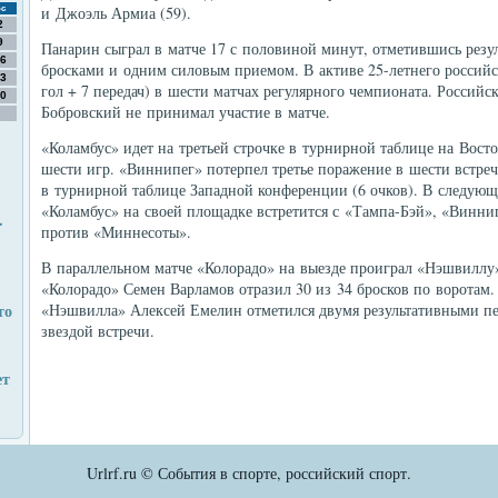
и Джоэль Армиа (59).
с
2
9
Панарин сыграл в матче 17 с половиной минут, отметившись резул
6
бросками и одним силовым приемом. В активе 25-летнего российск
3
гол + 7 передач) в шести матчах регулярного чемпионата. Россий
0
Бобровский не принимал участие в матче.
«Коламбус» идет на третьей строчке в турнирной таблице на Восто
шести игр. «Виннипег» потерпел третье поражение в шести встреч
в турнирной таблице Западной конференции (6 очков). В следующ
«Коламбус» на своей площадке встретится с «Тампа-Бэй», «Виннип
.
против «Миннесоты».
В параллельном матче «Колорадо» на выезде проиграл «Нэшвиллу»
«Колорадо» Семен Варламов отразил 30 из 34 бросков по воротам
то
«Нэшвилла» Алексей Емелин отметился двумя результативными пе
звездой встречи.
ет
Urlrf.ru © События в спорте, российский спорт.