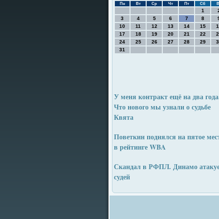
Пн
Вт
Ср
Чт
Пт
Сб
В
1
3
4
5
6
7
8
10
11
12
13
14
15
1
17
18
19
20
21
22
2
24
25
26
27
28
29
3
31
У меня контракт ещё на два года
Что нового мы узнали о судьбе
Квята
Поветкин поднялся на пятое мес
в рейтинге WBA
Скандал в РФПЛ. Динамо атаку
судей