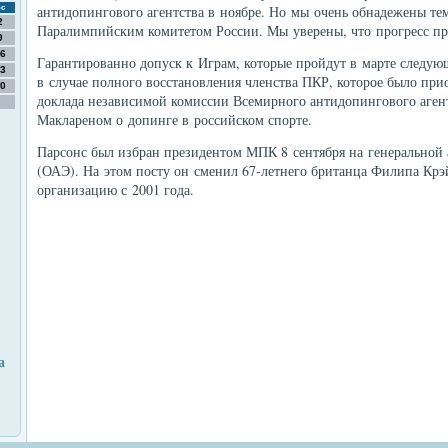
антидопингового агентства в ноябре. Но мы очень обнадежены тем
с
2
Паралимпийским комитетом России. Мы уверены, что прогресс пр
9
6
Гарантированно допуск к Играм, которые пройдут в марте следующ
3
в случае полного восстановления членства ПКР, которое было пр
0
доклада независимой комиссии Всемирного антидопингового аген
Маклареном о допинге в российском спорте.
Парсонс был избран президентом МПК 8 сентября на генеральной 
(ОАЭ). На этом посту он сменил 67-летнего британца Филипа Крэй
организацию с 2001 года.
а