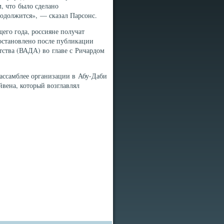
, что было сделано
одолжится», — сказал Парсонс.
его года, россияне получат
иостановлено после публикации
тства (ВАДА) во главе с Ричардом
ассамблее организации в Абу-Даби
вена, который возглавлял