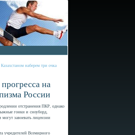
 Казахстаном наберем три очка
 прогресса на
пизма России
родлении отстранения ПКР, однако
лыжные гонки и сноуборд,
и могут завоевать лицензии
ета учредителей Всемирного