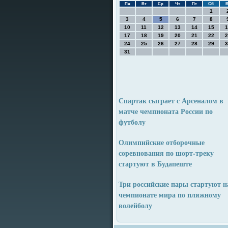
Пн
Вт
Ср
Чт
Пт
Сб
В
1
3
4
5
6
7
8
10
11
12
13
14
15
1
17
18
19
20
21
22
2
24
25
26
27
28
29
3
31
Спартак сыграет с Арсеналом в
матче чемпионата России по
футболу
Олимпийские отборочные
соревнования по шорт-треку
стартуют в Будапеште
Три российские пары стартуют н
чемпионате мира по пляжному
волейболу