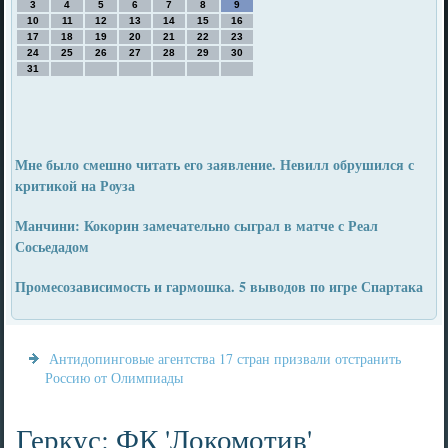
3
4
5
6
7
8
9
10
11
12
13
14
15
16
17
18
19
20
21
22
23
24
25
26
27
28
29
30
31
Мне было смешно читать его заявление. Невилл обрушился с
критикой на Роуза
Манчини: Кокорин замечательно сыграл в матче с Реал
Сосьедадом
Промесозависимость и гармошка. 5 выводов по игре Спартака
Антидопинговые агентства 17 стран призвали отстранить
Россию от Олимпиады
Геркус: ФК 'Локомотив'