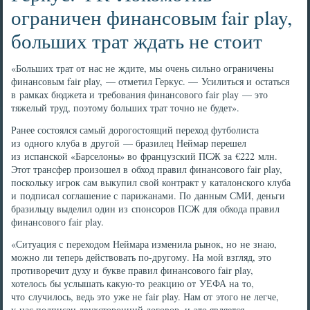
ограничен финансовым fair play,
больших трат ждать не стоит
«Больших трат от нас не ждите, мы очень сильно ограничены
финансовым fair play, — отметил Геркус. — Усилиться и остаться
в рамках бюджета и требования финансового fair play — это
тяжелый труд, поэтому больших трат точно не будет».
Ранее состоялся самый дорогостоящий переход футболиста
из одного клуба в другой — бразилец Неймар перешел
из испанской «Барселоны» во французский ПСЖ за €222 млн.
Этот трансфер произошел в обход правил финансового fair play,
поскольку игрок сам выкупил свой контракт у каталонского клуба
и подписал соглашение с парижанами. По данным СМИ, деньги
бразильцу выделил один из спонсоров ПСЖ для обхода правил
финансового fair play.
«Ситуация с переходом Неймара изменила рынок, но не знаю,
можно ли теперь действовать по-другому. На мой взгляд, это
противоречит духу и букве правил финансового fair play,
хотелось бы услышать какую-то реакцию от УЕФА на то,
что случилось, ведь это уже не fair play. Нам от этого не легче,
у нас подписан двухсторонний договор, и это является