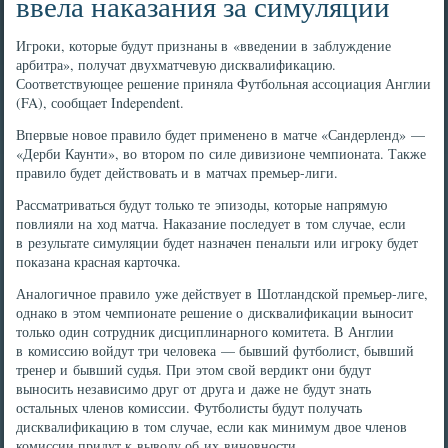
ввела наказания за симуляции
Игроки, которые будут признаны в «введении в заблуждение
арбитра», получат двухматчевую дисквалификацию.
Соответствующее решение приняла Футбольная ассоциация Англии
(FA), сообщает Independent.
Впервые новое правило будет применено в матче «Сандерленд» —
«Дерби Каунти», во втором по силе дивизионе чемпионата. Также
правило будет действовать и в матчах премьер-лиги.
Рассматриваться будут только те эпизоды, которые напрямую
повлияли на ход матча. Наказание последует в том случае, если
в результате симуляции будет назначен пенальти или игроку будет
показана красная карточка.
Аналогичное правило уже действует в Шотландской премьер-лиге,
однако в этом чемпионате решение о дисквалификации выносит
только один сотрудник дисциплинарного комитета. В Англии
в комиссию войдут три человека — бывший футболист, бывший
тренер и бывший судья. При этом свой вердикт они будут
выносить независимо друг от друга и даже не будут знать
остальных членов комиссии. Футболисты будут получать
дисквалификацию в том случае, если как минимум двое членов
комиссии придут к выводу об их виновности.