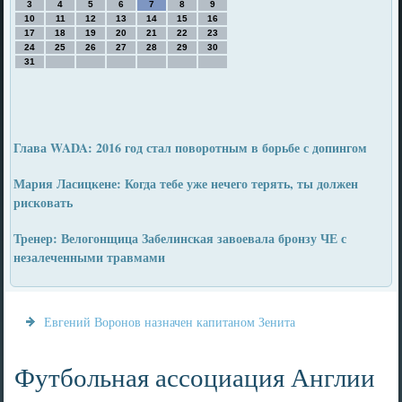
3
4
5
6
7
8
9
10
11
12
13
14
15
16
17
18
19
20
21
22
23
24
25
26
27
28
29
30
31
Глава WADA: 2016 год стал поворотным в борьбе с допингом
Мария Ласицкене: Когда тебе уже нечего терять, ты должен
рисковать
Тренер: Велогонщица Забелинская завоевала бронзу ЧЕ с
незалеченными травмами
Евгений Воронов назначен капитаном Зенита
Футбольная ассоциация Англии