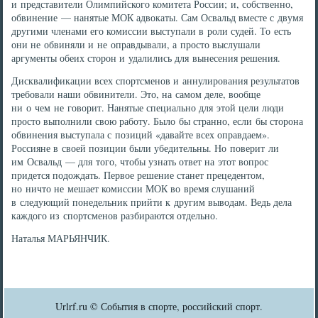
и представители Олимпийского комитета России; и, собственно,
обвинение — нанятые МОК адвокаты. Сам Освальд вместе с двумя
другими членами его комиссии выступали в роли судей. То есть
они не обвиняли и не оправдывали, а просто выслушали
аргументы обеих сторон и удалились для вынесения решения.
Дисквалификации всех спортсменов и аннулирования результатов
требовали наши обвинители. Это, на самом деле, вообще
ни о чем не говорит. Нанятые специально для этой цели люди
просто выполнили свою работу. Было бы странно, если бы сторона
обвинения выступала с позиций «давайте всех оправдаем».
Россияне в своей позиции были убедительны. Но поверит ли
им Освальд — для того, чтобы узнать ответ на этот вопрос
придется подождать. Первое решение станет прецедентом,
но ничто не мешает комиссии МОК во время слушаний
в следующий понедельник прийти к другим выводам. Ведь дела
каждого из спортсменов разбираются отдельно.
Наталья МАРЬЯНЧИК.
Urlrf.ru © События в спорте, российский спорт.