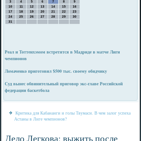
3
4
5
6
7
8
9
10
11
12
13
14
15
16
17
18
19
20
21
22
23
24
25
26
27
28
29
30
31
Реал и Тоттенхэмом встретятся в Мадриде в матче Лиги
чемпионов
Ломаченко приготовил $500 тыс. своему обидчику
Суд вынес обвинительный приговор экс-главе Российской
федерации баскетбола
Критика для Кабананги и голы Твумаси. В чем залог успеха
Астаны в Лиге чемпионов?
Дело Легкова: выжить после