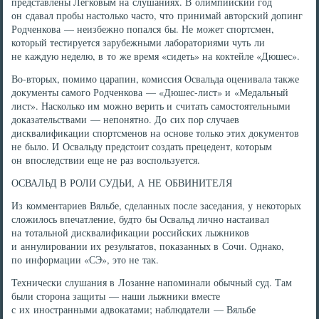
представлены Легковым на слушаниях. В олимпийский год
он сдавал пробы настолько часто, что принимай авторский допинг
Родченкова — неизбежно попался бы. Не может спортсмен,
который тестируется зарубежными лабораториями чуть ли
не каждую неделю, в то же время «сидеть» на коктейле «Дюшес».
Во-вторых, помимо царапин, комиссия Освальда оценивала также
документы самого Родченкова — «Дюшес-лист» и «Медальный
лист». Насколько им можно верить и считать самостоятельными
доказательствами — непонятно. До сих пор случаев
дисквалификации спортсменов на основе только этих документов
не было. И Освальду предстоит создать прецедент, которым
он впоследствии еще не раз воспользуется.
ОСВАЛЬД В РОЛИ СУДЬИ, А НЕ ОБВИНИТЕЛЯ
Из комментариев Вяльбе, сделанных после заседания, у некоторых
сложилось впечатление, будто бы Освальд лично настаивал
на тотальной дисквалификации российских лыжников
и аннулировании их результатов, показанных в Сочи. Однако,
по информации «СЭ», это не так.
Технически слушания в Лозанне напоминали обычный суд. Там
были сторона защиты — наши лыжники вместе
с их иностранными адвокатами; наблюдатели — Вяльбе