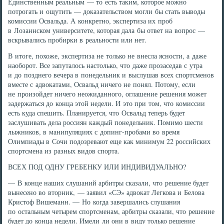
Единственным реальным — то есть таким, которое можно
потрогать и ощутить — доказательством могли бы стать выводы
комиссии Освальда. А конкретно, экспертиза их проб
в Лозаннском университете, которая дала бы ответ на вопрос —
вскрывались пробирки в реальности или нет.
В итоге, похоже, экспертиза не только не внесла ясности, а даже
наоборот. Все запуталось настолько, что даже прозаседав с утра
и до позднего вечера в понедельник и выслушав всех спортсменов
вместе с адвокатами, Освальд ничего не понял. Потому, если
не произойдет ничего неожиданного, оглашение решения может
задержаться до конца этой недели. И это при том, что комиссии
есть куда спешить. Планируется, что Освальд теперь будет
заслушивать дела россиян каждый понедельник. Помимо шести
лыжников, в манипуляциях с допинг-пробами во время
Олимпиады в Сочи подозревают еще как минимум 22 российских
спортсмена из разных видов спорта.
ВСЕХ ПОД ОДНУ ГРЕБЕНКУ ИЛИ ИНДИВИДУАЛЬНО?
— В конце наших слушаний арбитры сказали, что решение будет
вынесено во вторник, — заявил «СЭ» адвокат Легкова и Белова
Кристоф Вишеманн. — Но когда завершались слушания
по остальным четырем спортсменам, арбитры сказали, что решение
будет до конца недели. Имели ли они в виду только решение