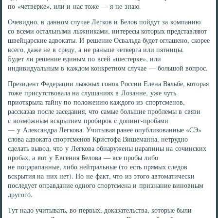
по «четверке», или и нас тоже — я не знаю.
Очевидно, в данном случае Легков и Белов пойдут за компанию
со всеми остальными лыжниками, интересы которых представляют
швейцарские адвокаты. И решение Освальда будет оглашено, скорее
всего, даже не в среду, а не раньше четверга или пятницы.
Будет ли решение единым по всей «шестерке», или
индивидуальным в каждом конкретном случае — большой вопрос.
Президент Федерации лыжных гонок России Елена Вяльбе, которая
тоже присутствовала на слушаниях в Лозанне, уже чуть
приоткрыла тайну по положению каждого из спортсменов,
рассказав после заседания, что самые большие проблемы в связи
с возможным вскрытием пробирок с допинг-пробами
— у Александра Легкова. Учитывая ранее опубликованные «СЭ»
слова адвоката спортсменов Кристофа Вишеманна, нетрудно
сделать вывод, что у Легкова обнаружены царапины на сочинских
пробах, а вот у Евгения Белова — все пробы либо
не поцарапанные, либо нейтральные (то есть прямых следов
вскрытия на них нет). Но не факт, что из этого автоматически
последует оправдание одного спортсмена и признание виновным
другого.
Тут надо учитывать, во-первых, доказательства, которые были