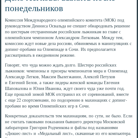
понедельников
Комиссия Международного олимпийского комитета (МОК) под
руководством Денниса Освальда не спешит обнародовать решение
по шестерым отстраненным российским лыжникам во главе с
олимпийским чемпионом Александром Легковым. Между тем,
комиссию ждут новые дела россиян, обвиняемых в манипуляциях с
допинг-пробами на Олимпиаде в Сочи. Их предполагается
рассматривать в ежедневном режиме.
Говорят, что чуда можно ждать долго. Шестеро российских
лыжников: чемпионы и призеры чемпионатов мира и Олимпиад
Александр Легков, Максим Вылегжанин, Алексей Петухов
и Евгений Белов, а также лидеры женской команды Евгения
Шаповалова и Юлия Иванова, ждут своего чуда уже почти год.
Еще прошлой зимой МОК отстранил их от соревнований, вместе
с еще 22 спортсменами, по подозрению в махинациях с допинг-
пробами во время Олимпийских игр в Сочи.
Конкретных доказательств тем махинациям, по сути, не было. Если
не считать таковыми показания бывшего директора Московской
лаборатории Григория Родченкова и файлы под названиями
«Дюшес-лист» и «Медальный лист», скачанные из его компьютера.