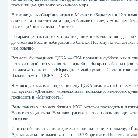
посмешищем для всего хоккейного мира.
В тот же день «Спартак» играл в Москве с «Барысом» в 12-тысячни
опасался, что на этот матч придет больше народу, чем на армейско
настоящий показательный позор.
Но армейцев спасло то, что их поединок проходил в понедельник
до столицы России добираться не близко. Поэтому на «Спартаке» 
чем обычно.
Вот если бы поединок ЦСКА — СКА провели в субботу, как и след
встречи подобного уровня, то… армейцы бы красно-белым проигр
на матч «Спартак» — «Югра» (не самый культовый, что и говорит
Больше, чем на ЦСКА — СКА.
Я много раз задавал вопрос: почему ЦСКА нельзя хотя бы нескол
«Спартака», «Динамо», «Локомотива», возможно, некоторых культ
проводить в «Мегаспорте»?
Ведь, понятно, что есть битвы в КХЛ, которые проводить в пятит
Но все отводят глаза. Начинают рассказывать о новом дворце, кот
построят.
И это особенно странно и даже страшно на фоне, к примеру, «Йо
Арена» далеко не маленькая — на 13506 зрителей. Но там считают