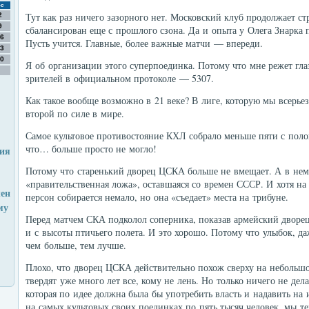
с
Тут как раз ничего зазорного нет. Московский клуб продолжает ст
2
9
сбалансирован еще с прошлого сзона. Да и опыта у Олега Знарка
6
Пусть учится. Главные, более важные матчи — впереди.
3
0
Я об организации этого суперпоединка. Потому что мне режет глаз
зрителей в официальном протоколе — 5307.
Как такое вообще возможно в 21 веке? В лиге, которую мы всерьез
второй по силе в мире.
Самое культовое противостояние КХЛ собрало меньше пяти с поло
что… больше просто не могло!
ния
Потому что старенький дворец ЦСКА больше не вмещает. А в нем 
«правительственная ложа», оставшаяся со времен СССР. И хотя н
лен
персон собирается немало, но она «съедает» места на трибуне.
му
Перед матчем СКА подколол соперника, показав армейский дворец 
и с высоты птичьего полета. И это хорошо. Потому что улыбок, да
чем больше, тем лучше.
Плохо, что дворец ЦСКА действительно похож сверху на небольшо
твердят уже много лет все, кому не лень. Но только ничего не дел
которая по идее должна была бы употребить власть и надавить на
на самых культовых своих поединках по пять тысяч человек, мы т