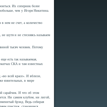
роиться. Их соперник более
 побольше, чем у Игоря Никитина.
 в нем не счет, а количество
, не шутя и не стесняясь называем
виной тысяч человек. Потому
еще есть так называемая,
а матчах СКА и там известных
«во всей красе». И вблизи,
же язвительных, в мире
й сарайчик. И что об этом
ается. Ни самим клубом, ни лигой,
 именитый брэнд. Ведь собирая
еряем престиж, становимся