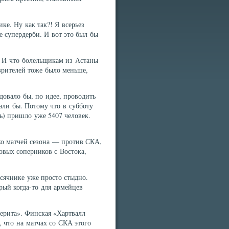
ке. Ну как так?! Я всерьез
е супердерби. И вот это был бы
. И что болельщикам из Астаны
зрителей тоже было меньше,
овало бы, по идее, проводить
али бы. Потому что в субботу
ь) пришло уже 5407 человек.
ько матчей сезона — против СКА,
овых соперников с Востока,
ысячнике уже просто стыдно.
орый когда-то для армейцев
керита». Финская «Хартвалл
, что на матчах со СКА этого