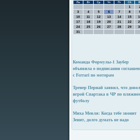
Пн
Вт
Ср
Чт
Пт
Сб
В
1
3
4
5
6
7
8
10
11
12
13
14
15
1
17
18
19
20
21
22
2
24
25
26
27
28
29
3
31
Команда Формулы-1 Заубер
объявила о подписании соглаше
с Ferrari по моторам
Тренер Пернай заявил, что дово
игрой Спартака в ЧР по пляжно
футболу
Миха Мевля: Когда тебе звонит
Зенит, долго думать не надо