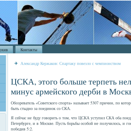
рхив
Контакты
Александр Кержаков: Спартаку повезло с чемпионством
ЦСКА, этого больше терпеть нел
минус армейского дерби в Моск
Обозреватель «Советского спорта» называет 5307 причин, по кот
быть стыдно за поединок со СКА.
Я сейчас не буду говорить о том, что ЦСКА уступил СКА оба поед
Петербурге, и в Москве. Пусть борьбы особой не получилось, и го
победив 5:2.