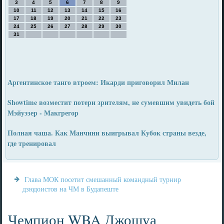
3
4
5
6
7
8
9
10
11
12
13
14
15
16
17
18
19
20
21
22
23
24
25
26
27
28
29
30
31
Аргентинское танго втроем: Икарди приговорил Милан
Showtime возместит потери зрителям, не сумевшим увидеть бой
Мэйуэзер - Макгрегор
Полная чаша. Как Манчини выигрывал Кубок страны везде,
где тренировал
Глава МОК посетит смешанный командный турнир
дзюдоистов на ЧМ в Будапеште
Чемпион WBA Джошуа