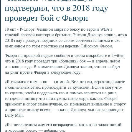
подтвердил, что в 2018 году
проведет бой с Фьюри
18 окт - Р-Спорт. Чемпион мира по боксу по версии WBA в
тяжелой весовой категории британец Энтони Джошуа заявил, что в
2018 году проведет поединок со своим соотечественником и экс-
чемпионом по трем престижным версиям Тайсоном Фьюри.
Фьюри на прошлой неделе сообщил в своем микроблоге в Twitter,
что в 2018 году проведет три «больших» боя — в апреле, летом
и в конце года. В комментариях Джошуа заявил, что он выйдет
на ринг против Фьюри в следующем году.
«Я связался с ним, а он — со мной. Все, что вы, вероятно, видите
в социальных сетях, происходит и за кулисами. Если я могу что-
то сделать, чтобы поддержать его и помочь вернуться на ринг,
то сделаю, потому что нам нужны такие люди, как он. Фьюри
приносит в спорт самое лучшее, он привлекает внимание к спорту
и приносит пользу всем», — сказал Джошуа, чьи слова приводит
Daily Mail.
«Я с нетерпением жду его возвращения, так как он талантливый
и хороший боец», — добавил он.