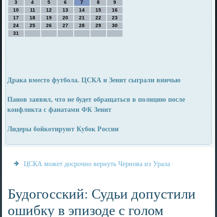
3
4
5
6
7
8
9
10
11
12
13
14
15
16
17
18
19
20
21
22
23
24
25
26
27
28
29
30
31
Драка вместо футбола. ЦСКА и Зенит сыграли вничью
Панов заявил, что не будет обращаться в полицию после
конфликта с фанатами ФК Зенит
Лидеры бойкотируют Кубок России
ЦСКА может досрочно вернуть Чернова из Урала
Будогосский: Судьи допустили
ошибку в эпизоде с голом