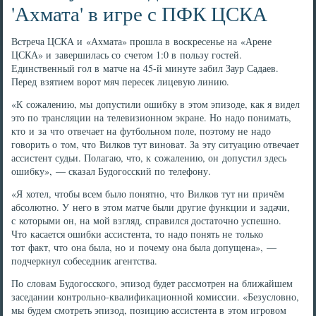
'Ахмата' в игре с ПФК ЦСКА
Встреча ЦСКА и «Ахмата» прошла в воскресенье на «Арене
ЦСКА» и завершилась со счетом 1:0 в пользу гостей.
Единственный гол в матче на 45-й минуте забил Заур Садаев.
Перед взятием ворот мяч пересек лицевую линию.
«К сожалению, мы допустили ошибку в этом эпизоде, как я видел
это по трансляции на телевизионном экране. Но надо понимать,
кто и за что отвечает на футбольном поле, поэтому не надо
говорить о том, что Вилков тут виноват. За эту ситуацию отвечает
ассистент судьи. Полагаю, что, к сожалению, он допустил здесь
ошибку», — сказал Будогосский по телефону.
«Я хотел, чтобы всем было понятно, что Вилков тут ни причём
абсолютно. У него в этом матче были другие функции и задачи,
с которыми он, на мой взгляд, справился достаточно успешно.
Что касается ошибки ассистента, то надо понять не только
тот факт, что она была, но и почему она была допущена», —
подчеркнул собеседник агентства.
По словам Будогосского, эпизод будет рассмотрен на ближайшем
заседании контрольно-квалификационной комиссии. «Безусловно,
мы будем смотреть эпизод, позицию ассистента в этом игровом