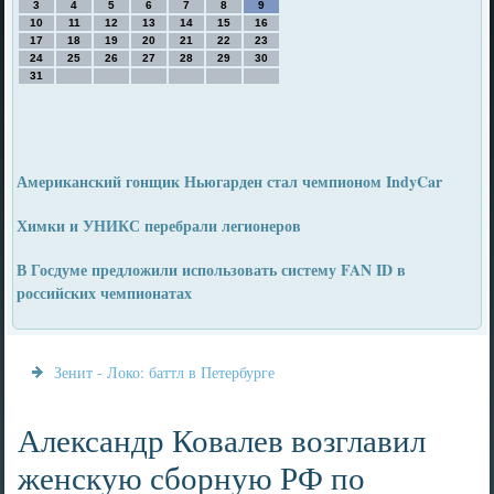
3
4
5
6
7
8
9
10
11
12
13
14
15
16
17
18
19
20
21
22
23
24
25
26
27
28
29
30
31
Американский гонщик Ньюгарден стал чемпионом IndyCar
Химки и УНИКС перебрали легионеров
В Госдуме предложили использовать систему FAN ID в
российских чемпионатах
Зенит - Локо: баттл в Петербурге
Александр Ковалев возглавил
женскую сборную РФ по