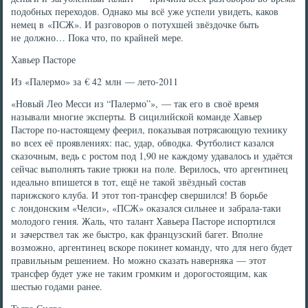
подобных переходов. Однако мы всё уже успели увидеть, каков
немец в «ПСЖ». И разговоров о потухшей звёздочке быть
не должно… Пока что, по крайней мере.
Хавьер Пасторе
Из «Палермо» за € 42 млн — лето-2011
«Новый Лео Месси из “Палермо”», — так его в своё время
называли многие эксперты. В сицилийской команде Хавьер
Пасторе по-настоящему феерил, показывая потрясающую технику
во всех её проявлениях: пас, удар, обводка. Футболист казался
сказочным, ведь с ростом под 1,90 не каждому удавалось и удаётся
сейчас выполнять такие трюки на поле. Верилось, что аргентинец
идеально впишется в тот, ещё не такой звёздный состав
парижского клуба. И этот топ-трансфер свершился! В борьбе
с лондонским «Челси», «ПСЖ» оказался сильнее и забрала-таки
молодого гения. Жаль, что талант Хавьера Пасторе испортился
и зачерствел так же быстро, как французский багет. Вполне
возможно, аргентинец вскоре покинет команду, что для него будет
правильным решением. Но можно сказать наверняка — этот
трансфер будет уже не таким громким и дорогостоящим, как
шестью годами ранее.