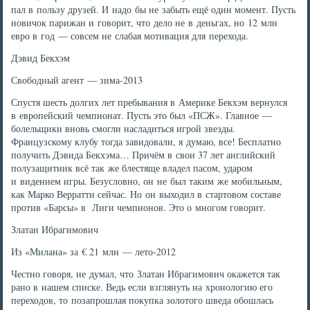
пал в пользу друзей. И надо бы не забыть ещё один момент. Пусть
новичок парижан и говорит, что дело не в деньгах, но 12 млн
евро в год — совсем не слабая мотивация для перехода.
Дэвид Бекхэм
Свободный агент — зима-2013
Спустя шесть долгих лет пребывания в Америке Бекхэм вернулся
в европейский чемпионат. Пусть это был «ПСЖ». Главное —
болельщики вновь смогли насладиться игрой звезды.
Французскому клубу тогда завидовали, я думаю, все! Бесплатно
получить Дэвида Бекхэма… Причём в свои 37 лет английский
полузащитник всё так же блестяще владел пасом, ударом
и видением игры. Безусловно, он не был таким же мобильным,
как Марко Верратти сейчас. Но он выходил в стартовом составе
против «Барсы» в Лиги чемпионов. Это о многом говорит.
Златан Ибрагимович
Из «Милана» за € 21 млн — лето-2012
Честно говоря, не думал, что Златан Ибрагимович окажется так
рано в нашем списке. Ведь если взглянуть на хронологию его
переходов, то позапрошлая покупка золотого шведа обошлась