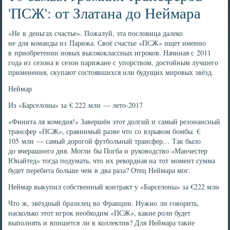
'ПСЖ': от Златана до Неймара
«Не в деньгах счастье». Пожалуй, эта пословица далеко
не для команды из Парижа. Своё счастье «ПСЖ» ищет именно
в приобретении новых высококлассных игроков. Начиная с 2011
года из сезона в сезон парижане с упорством, достойным лучшего
применения, скупают состоявшихся или будущих мировых звёзд.
Неймар
Из «Барселоны» за € 222 млн — лето-2017
«Финита ля комедия!» Завершён этот долгий и самый резонансный
трансфер «ПСЖ», сравнимый разве что со взрывом бомбы. €
105 млн — самый дорогой футбольный трансфер… Так было
до вчерашнего дня. Могли бы Погба и руководство «Манчестер
Юнайтед» тогда подумать, что их рекордная на тот момент сумма
будет перебита больше чем в два раза? Отец Неймара мог.
Неймар выкупил собственный контракт у «Барселоны» за €222 млн
Что ж, звёздный бразилец во Франции. Нужно ли говорить,
насколько этот игрок необходим «ПСЖ», какие роли будет
выполнять и впишется ли в коллектив? Для Неймара такие