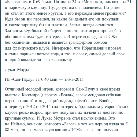
«Барселоне» в € 69,5 млн Потом за 24 в «Милан» и, наконец, за 21
в парижскую команду. Ну, допустим он подешевел. Но разве
он стал от этого менее крутым, а его переходы менее громкими?
Куда бы он ни перешёл, за какие бы деньги его ни покупали
и какую зарплату бы ни платили, Златан всегда останется
Златаном. Футбольной общественности этот игрок при любых
обстоятельствах будет интересен. И переезд шведа в «ПСЖ»,
без сомнений, являлся и является трансферной бомбой
для французского клуба. Интересно, что Ибрагимович провёл
в стане парижан четыре года, а это, к слову, самый долгий срок
в одной команде за всю его карьеру.
Лукас Моура
Из «Сан-Паулу» за € 40 млн — зима-2013
Отличный молодой игрок, который в Сан-Паулу в своё время
вместе с Касемиро (игроком «Реала») зарекомендовал себя как
перспективный и подающий надежды футболист. Вообще,
в период с 2012 по 2014 год интерес к бразильцам у европейских
клубов резко возрос, причём покупать их начали за достаточно
крупные суммы. И Лукас Моура не стал исключением. Это
не Неймар, конечно, которого «Барса» в тот же период взяла за €
88 млн, но его маленькую копию «ПСЖ» всё равно получил.