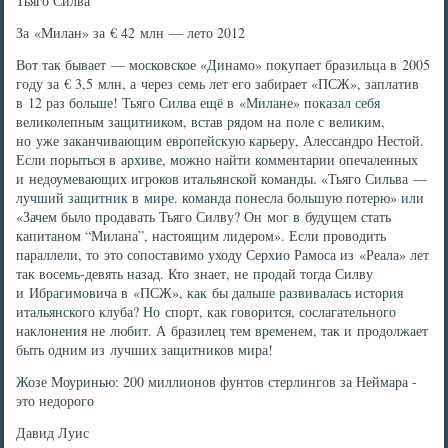
Тьяго Силва
За «Милан» за € 42 млн — лето 2012
Вот так бывает — московское «Динамо» покупает бразильца в 2005
году за € 3,5 млн, а через семь лет его забирает «ПСЖ», заплатив
в 12 раз больше! Тьяго Силва ещё в «Милане» показал себя
великолепным защитником, встав рядом на поле с великим,
но уже заканчивающим европейскую карьеру, Алессандро Нестой.
Если порыться в архиве, можно найти комментарии опечаленных
и недоумевающих игроков итальянской команды. «Тьяго Сильва —
лучший защитник в мире. команда понесла большую потерю» или
«Зачем было продавать Тьяго Силву? Он мог в будущем стать
капитаном “Милана”, настоящим лидером». Если проводить
параллели, то это сопоставимо уходу Серхио Рамоса из «Реала» лет
так восемь-девять назад. Кто знает, не продай тогда Силву
и Ибрагимовича в «ПСЖ», как бы дальше развивалась история
итальянского клуба? Но спорт, как говорится, сослагательного
наклонения не любит. А бразилец тем временем, так и продолжает
быть одним из лучших защитников мира!
Жозе Моуринью: 200 миллионов фунтов стерлингов за Неймара -
это недорого
Давид Луис