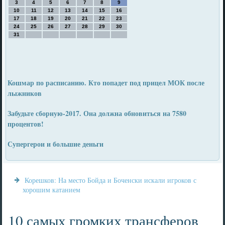
3
4
5
6
7
8
9
10
11
12
13
14
15
16
17
18
19
20
21
22
23
24
25
26
27
28
29
30
31
Кошмар по расписанию. Кто попадет под прицел МОК после
лыжников
Забудьте сборную-2017. Она должна обновиться на 7580
процентов!
Супергерои и большие деньги
Корешков: На место Бойда и Боченски искали игроков с
хорошим катанием
10 самых громких трансферов