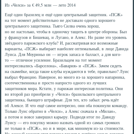
Из «Челси» за € 49,5 млн — лето 2014
Ещё один бразилец и ещё один центральный защитник. «ПСЖ»
на тот момент действительно не доставало одного хорошего
центрального защитника. Тьяго Силва очень хорош,
но не настолько, чтобы в одиночку тащить в центре обороны. Был
у французов и Бишевац, и Лугано, и Алекс. Но разве это уровень
звёздного парижского клуба? И, рассматривая все возможные
варианты, «ПСЖ» выбирает наиболее оптимальный, в лице Давида
Луиса. Для Моуриньо он — игрок запаса и балласт, а для кого-
то — отличное усиление. Бразильцем на тот момент
интересовались «Барселона», «Бавария» и «ПСЖ». Зачем сидеть
на скамейке, когда такие клубы нуждаются в тебе, правильно? Луис
выбрал Францию. Наверное, во много из-за хорошего напарника,
соотечественника и просто напросто одного из лучших
защитников мира. Кстати, у парижан интересная политика. Они
во второй раз приобрели у «Челси» бразильского центрального
защитника, бьющего штрафные. Для тех, кто забыл: речь идёт
об Алексе. И что ещё самое интересно, они оба покинули команду.
Только Луис обратно в «Челси», а Алекс сначала в «Милан»,
а потом и вовсе завершил карьеру. Подводя итог по Давиду
Луису — его покупку можно назвать одной из самых громких
не только в «ПСЖ», но и в мире, как минимум из-за стоимости.
На данный момент этот переход входит в петёрку самых дорогих