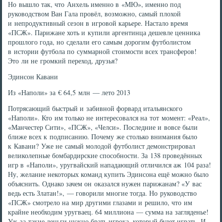
Но вышло так, что Анхель именно в «МЮ», именно под
руководством Ван Гала провёл, возможно, самый плохой
и непродуктивный сезон в игровой карьере. Настало время
«ПСЖ». Парижане хоть и купили аргентинца дешевле ценника
прошлого года, но сделали его самым дорогим футболистом
в истории футбола по суммарной стоимости всех трансферов!
Это ли не громкий переход, друзья?
Эдинсон Кавани
Из «Наполи» за € 64,5 млн — лето 2013
Потрясающий быстрый и забивной форвард итальянского
«Наполи». Кто им только не интересовался на тот момент: «Реал»,
«Манчестер Сити», «ПСЖ», «Челси». Последние и вовсе были
ближе всех к подписанию. Почему же столько внимания было
к Кавани? Уже не самый молодой футболист демонстрировал
великолепные бомбардирские способности. За 138 проведённых
игр в «Наполи», уругвайский нападающий отличился аж 104 раза!
Ну, желание некоторых команд купить Эдинсона ещё можно было
объяснить. Однако зачем он оказался нужен парижанам? «У вас
ведь есть Златан!», — говорили многие тогда. Но руководство
«ПСЖ» смотрело на мир другими глазами и решило, что им
крайне необходим уругваец. 64 миллиона — сумма на загляденье!
Уж за такие деньги нужно брать игрока, который будет играть. И,