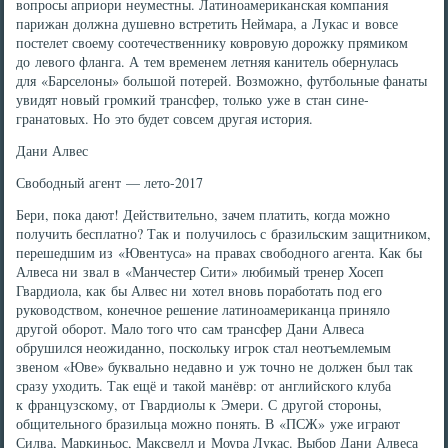
вопросы априори неуместны. Латиноамериканская компания
парижан должна душевно встретить Неймара, а Лукас и вовсе
постелет своему соотечественнику ковровую дорожку прямиком
до левого фланга. А тем временем летняя канитель обернулась
для «Барселоны» большой потерей. Возможно, футбольные фанаты
увидят новый громкий трансфер, только уже в стан сине-
гранатовых. Но это будет совсем другая история.
Дани Алвес
Свободный агент — лето-2017
Бери, пока дают! Действительно, зачем платить, когда можно
получить бесплатно? Так и получилось с бразильским защитником,
перешедшим из «Ювентуса» на правах свободного агента. Как бы
Алвеса ни звал в «Манчестер Сити» любимый тренер Хосеп
Гвардиола, как бы Алвес ни хотел вновь поработать под его
руководством, конечное решение латиноамериканца приняло
другой оборот. Мало того что сам трансфер Дани Алвеса
обрушился неожиданно, поскольку игрок стал неотъемлемым
звеном «Юве» буквально недавно и уж точно не должен был так
сразу уходить. Так ещё и такой манёвр: от английского клуба
к французскому, от Гвардиолы к Эмери. С другой стороны,
общительного бразильца можно понять. В «ПСЖ» уже играют
Силва, Маркиньос, Максвелл и Моура Лукас. Выбор Дани Алвеса