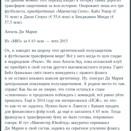
трансферов защитников за всю историю. Опережают лишь его три
футболиста, приобретённых «Манчестер Сити»: Кайл Уокер (€
51 млн) и Джон Стоунз (€ 55,6 млн) и Бенджамин Менди (€
57,5 млн).
Анхель Ди Мария
Из «МЮ» за € 63 млн — лето 2015
Ох, и наводит же шороху этот аргентинский полузащитник
в футбольном трансферном мире! Всё у него когда-то шло гладко
в мадридском «Реале». Не знал Анхель бед, пока испанский клуб
не приобрёл в свой состав другого высококлассного игрока. Гарет
Бейл буквально смёл своего конкурента с правого фланга
и не оставил никаких шансов аргентинцу. Ну, поиграл Ди Мария
центральным атакующим полузащитником. А родное место-то там,
справа! Как бы он не уверял, что готов остаться в стане
«сливочных» и продолжать побеждать с командой, всё равно уйти
пришлось. Ещё в 2014 году им интересовался «ПСЖ», но что-
то как-то не задалось. Нужно было и Лавесси с Кавани продать
для финансового фэйр-плэй, да ещё и заплатить € 65 млн. Тогда
французы к трансферному буму не было готовы, откровенно
говоря. И тут «Манчестер Юнайтед» аккуратно переманил
Ди Марию в свой состав, надеясь на серьёзное усиление фланга.