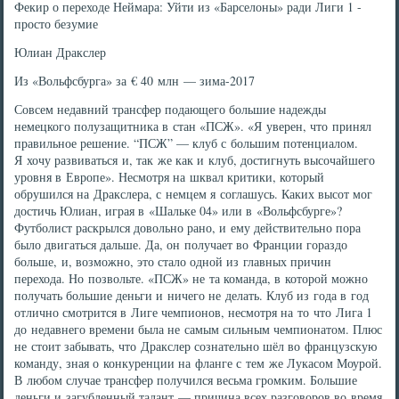
Фекир о переходе Неймара: Уйти из «Барселоны» ради Лиги 1 -
просто безумие
Юлиан Дракслер
Из «Вольфсбурга» за € 40 млн — зима-2017
Совсем недавний трансфер подающего большие надежды
немецкого полузащитника в стан «ПСЖ». «Я уверен, что принял
правильное решение. “ПСЖ” — клуб с большим потенциалом.
Я хочу развиваться и, так же как и клуб, достигнуть высочайшего
уровня в Европе». Несмотря на шквал критики, который
обрушился на Дракслера, с немцем я соглашусь. Каких высот мог
достичь Юлиан, играя в «Шальке 04» или в «Вольфсбурге»?
Футболист раскрылся довольно рано, и ему действительно пора
было двигаться дальше. Да, он получает во Франции гораздо
больше, и, возможно, это стало одной из главных причин
перехода. Но позвольте. «ПСЖ» не та команда, в которой можно
получать большие деньги и ничего не делать. Клуб из года в год
отлично смотрится в Лиге чемпионов, несмотря на то что Лига 1
до недавнего времени была не самым сильным чемпионатом. Плюс
не стоит забывать, что Дракслер сознательно шёл во французскую
команду, зная о конкуренции на фланге с тем же Лукасом Моурой.
В любом случае трансфер получился весьма громким. Большие
деньги и загубленный талант — причина всех разговоров во время