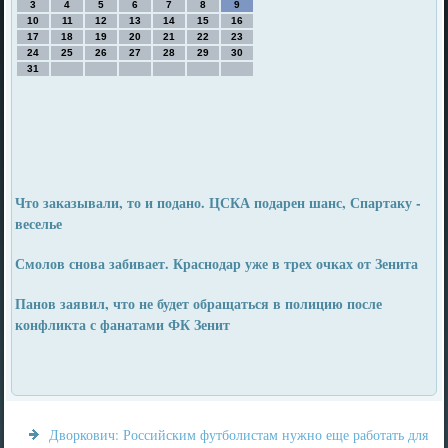
3
4
5
6
7
8
9
10
11
12
13
14
15
16
17
18
19
20
21
22
23
24
25
26
27
28
29
30
31
Что заказывали, то и подано. ЦСКА подарен шанс, Спартаку -
веселье
Смолов снова забивает. Краснодар уже в трех очках от Зенита
Панов заявил, что не будет обращаться в полицию после
конфликта с фанатами ФК Зенит
Дворкович: Российским футболистам нужно еще работать для